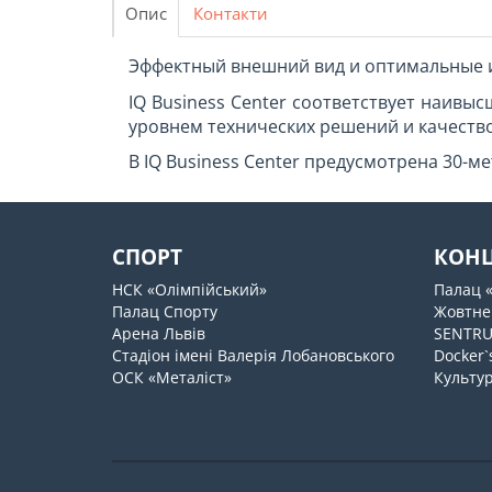
Опис
Контакти
Эффектный внешний вид и оптимальные и
IQ Business Center соответствует наив
уровнем технических решений и качество
В IQ Business Center предусмотрена 30-м
СПОРТ
КОН
НСК «Олімпійський»
Палац 
Палац Спорту
Жовтне
Арена Львів
SENTR
Стадіон імені Валерія Лобановського
Docker`
ОСК «Металіст»
Культур