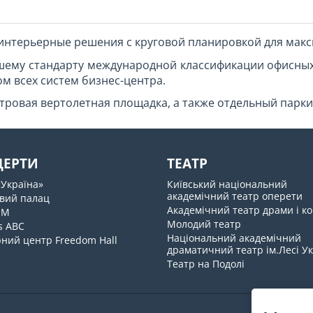
нтерьерные решения с круговой планировкой для макс
ысшему стандарту международной классификации офисных
м всех систем бизнес-центра.
етровая вертолетная площадка, а также отдельный паркин
ЦЕРТИ
ТЕАТР
«Україна»
Київський національний
академічний театр оперети
вий палац
Академічний театр драми і ко
UM
Молодий театр
s ABC
Національний академічний
ний центр Freedom Hall
драматичний театр ім.Лесі У
Театр на Подолі