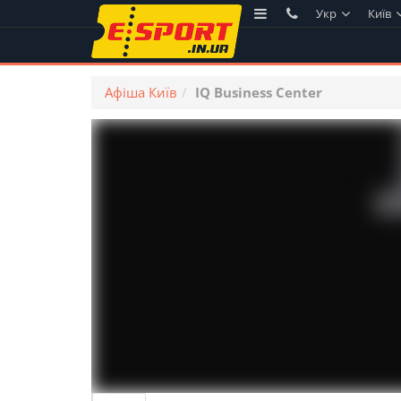
Укр
Київ
Афіша Київ
IQ Business Center