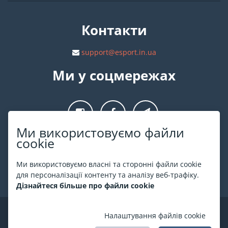
Контакти
support@esport.in.ua
Ми у соцмережах
Ми використовуємо файли
cookie
Про ESPORT
.in.ua
Ми використовуємо власні та сторонні файли cookie
На ESPORT.in.ua представлена афіша Києва та інших міст
для персоналізації контенту та аналізу веб-трафіку.
України. Всі квитки продаються офіційно. Ми працюємо
Дізнайтеся більше про файли cookie
безпосередньо з касами.
©
ESPORT
.in.ua
2026
Налаштування файлів cookie