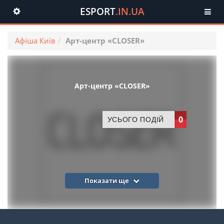
ESPORT
.IN.UA
Toggle
navigation
Афіша Київ
Арт-центр «CLOSER»
Арт-центр «CLOSER»
0
УСЬОГО ПОДІЙ
Показати ще