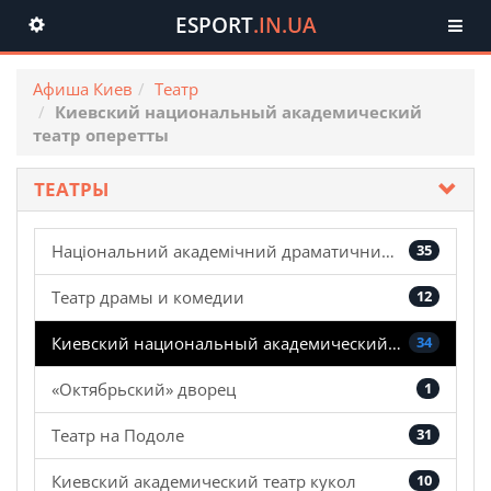
ESPORT
.IN.UA
Toggle
navigation
Афиша Киев
Театр
Киевский национальный академический
театр оперетты
ТЕАТРЫ
Національний академічний драматичний театр ім.Лесі Українки
35
Театр драмы и комедии
12
Киевский национальный академический театр оперетты
34
«Октябрьский» дворец
1
Театр на Подоле
31
Киевский академический театр кукол
10