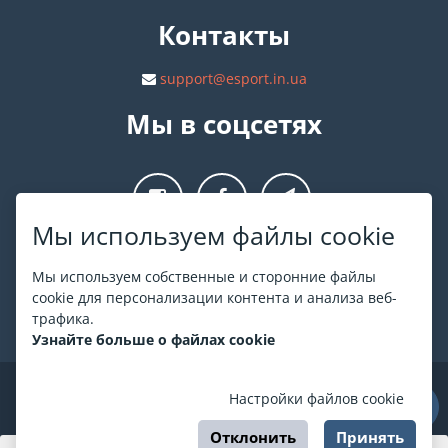
Контакты
support@esport.in.ua
Мы в соцсетях
Мы используем файлы cookie
О ESPORT
.in.ua
Мы используем собственные и сторонние файлы
cookie для персонализации контента и анализа веб-
На ESPORT.in.ua представлена афиша Киева и других
трафика.
городов Украины. Все билеты продаются официально. Мы
Узнайте больше о файлах cookie
работаем непосредственно с кассами.
©
ESPORT
.in.ua
2026
Настройки файлов cookie
Отклонить
Принять