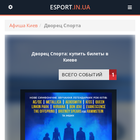
ESPORT
.IN.UA
Toggle
navigation
Афиша Киев
Дворец Спорта
Дворец Спорта: купить билеты в
Киеве
1
ВСЕГО СОБЫТИЙ