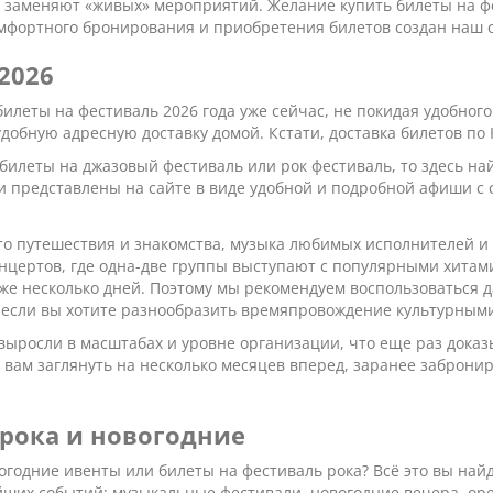
е заменяют «живых» мероприятий. Желание купить билеты на фе
омфортного бронирования и приобретения билетов создан наш
2026
билеты на фестиваль 2026 года уже сейчас, не покидая удобно
удобную адресную доставку домой. Кстати, доставка билетов по 
 билеты на джазовый фестиваль или рок фестиваль, то здесь 
 представлены на сайте в виде удобной и подробной афиши с 
то путешествия и знакомства, музыка любимых исполнителей и
онцертов, где одна-две группы выступают с популярными хитам
аже несколько дней. Поэтому мы рекомендуем воспользоваться 
ы, если вы хотите разнообразить времяпровождение культурны
ыросли в масштабах и уровне организации, что еще раз доказ
 вам заглянуть на несколько месяцев вперед, заранее заброни
 рока и новогодние
годние ивенты или билеты на фестиваль рока? Всё это вы най
ших событий: музыкальные фестивали, новогодние вечера, ope