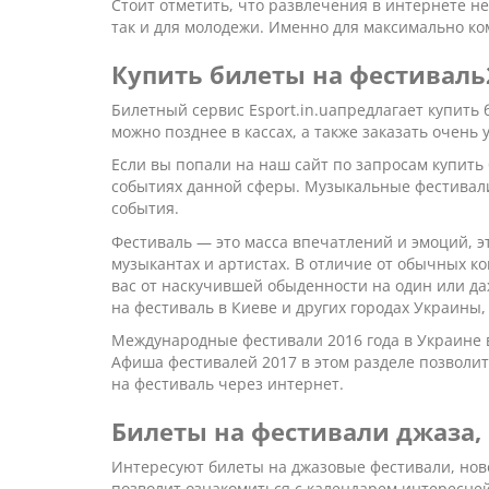
Стоит отметить, что развлечения в интернете н
так и для молодежи. Именно для максимально к
Купить билеты на фестиваль
Билетный сервис Esport.in.uaпредлагает купить 
можно позднее в кассах, а также заказать очень 
Если вы попали на наш сайт по запросам купить
событиях данной сферы. Музыкальные фестивали
события.
Фестиваль — это масса впечатлений и эмоций, э
музыкантах и артистах. В отличие от обычных к
вас от наскучившей обыденности на один или д
на фестиваль в Киеве и других городах Украин
Международные фестивали 2016 года в Украине в
Афиша фестивалей 2017 в этом разделе позволит
на фестиваль через интернет.
Билеты на фестивали джаза,
Интересуют билеты на джазовые фестивали, ново
позволит ознакомиться с календарем интересней