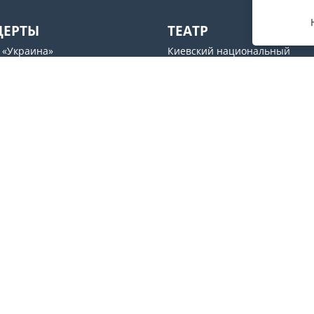
ЦЕРТЫ
ТЕАТР
 «Украина»
Киевский национальный
академический театр оперет
рьский» дворец
Театр драмы и комедии
UM
Молодой театр
s ABC
Національний академічний
рный центр Freedom Hall
драматичний театр ім.Лесі У
Театр на Подоле
Мы в соцсетях