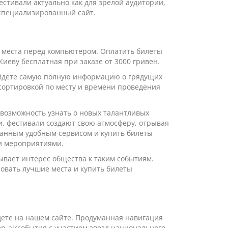
стивали актуально как для зрелой аудитории,
 специализированный сайт.
го места перед компьютером. Оплатить билеты
Киеву бесплатная при заказе от 3000 гривен.
найдете самую полную информацию о грядущих
сортировкой по месту и времени проведения
 возможность узнать о новых талантливых
и, фестивали создают свою атмосферу, отрывая
данным удобным сервисом и купить билеты
ми мероприятиями.
ывает интерес общества к таким событиям.
ровать лучшие места и купить билеты
дете на нашем сайте. Продуманная навигация
n-airсобытия с участием звезд национального