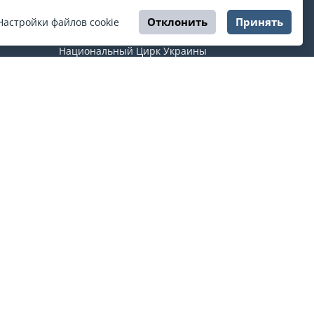
Отклонить
Принять
Настройки файлов cookie
ЦИРК
Национальный Цирк Украины
ты
Харьковский государственный цирк
Одесский государственный цирк
Днепровский государственный цирк
Львовский государственный цирк
країнки
О ESPORT
.in.ua
На ESPORT.in.ua представлена афиша Киева и
других городов Украины. Все билеты продаются
официально. Мы работаем непосредственно с
кассами.