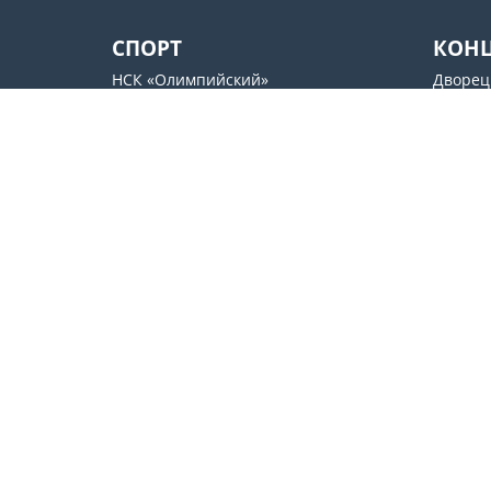
СПОРТ
КОН
НСК «Олимпийский»
Дворец
Дворец Спорта
«Октяб
Арена Львов
SENTR
Стадион имени Валерия
Docker`
Лобановского
Культу
ОСК «Металлист»
Контакты
support@esport.in.ua
©
ESPORT
.in.ua
2026