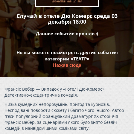
Случай в отеле Дю Комерс среда 03
декабря 18:00
Данное событие прошло :(
Но вы можете посмотреть другие события
категории «ТЕАТР»
Нажав сюда
Франсіс Вебер — Випадок у «Готелі Дю-Комерс».
Детективно-ексцентрична комедія.
Низка кумедних непорозумінь, пригод та курйозів.
Несподівані повороти сюжету і багато чого іншого. Автор
п’єси популярний французький драматург ХХ сторіччя
Франсіс Вебер, за сценаріями якого було знято безліч
комедій з найвідомішими коміками світу.