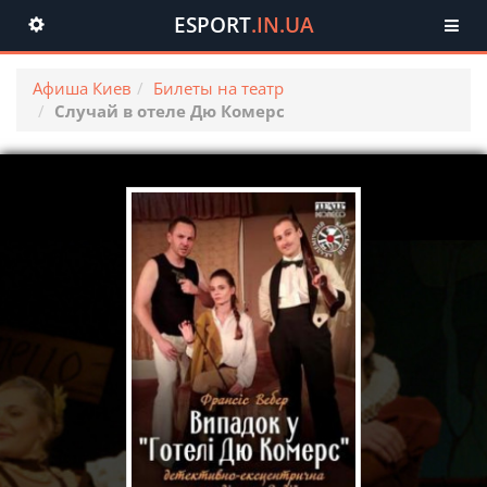
ESPORT
.IN.UA
Toggle
navigation
Афиша Киев
Билеты на театр
Случай в отеле Дю Комерс