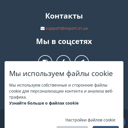
Контакты
support@esport.in.ua
Мы в соцсетях
Мы используем файлы cookie
О ESPORT
.in.ua
Мы используем собственные и сторонние файлы
cookie для персонализации контента и анализа веб-
На ESPORT.in.ua представлена афиша Киева и других
трафика.
городов Украины. Все билеты продаются официально. Мы
Узнайте больше о файлах cookie
работаем непосредственно с кассами.
©
ESPORT
.in.ua
2026
Настройки файлов cookie