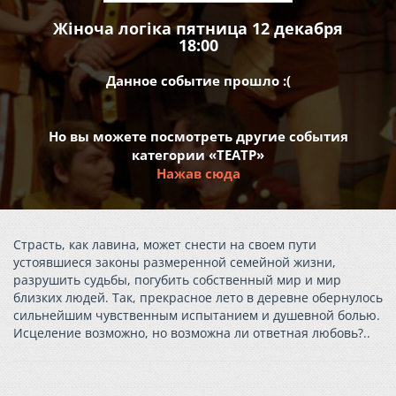
Жіноча логіка пятница 12 декабря
18:00
Данное событие прошло :(
Но вы можете посмотреть другие события
категории «ТЕАТР»
Нажав сюда
Страсть, как лавина, может снести на своем пути
устоявшиеся законы размеренной семейной жизни,
разрушить судьбы, погубить собственный мир и мир
близких людей. Так, прекрасное лето в деревне обернулось
сильнейшим чувственным испытанием и душевной болью.
Исцеление возможно, но возможна ли ответная любовь?..