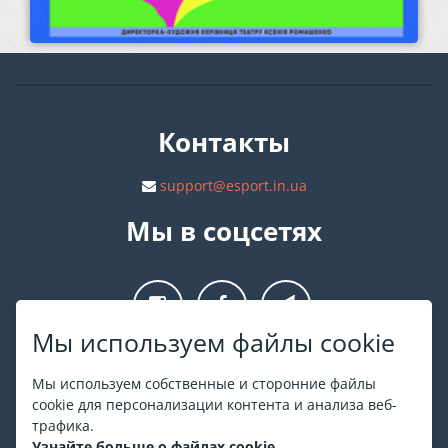
Контакты
support@esport.in.ua
Мы в соцсетях
Мы используем файлы cookie
О ESPORT
.in.ua
Мы используем собственные и сторонние файлы
cookie для персонализации контента и анализа веб-
На ESPORT.in.ua представлена афиша Киева и других
трафика.
городов Украины. Все билеты продаются официально. Мы
Узнайте больше о файлах cookie