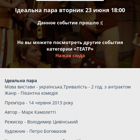
Ідеальна пара вторник 23 июня 18:00
Данное событие прошло :(
Но вы можете посмотреть другие события
категории «ТЕАТР»
Нажав сюда
Ідеальна пара
Мова вистави -
українська,
Тривалість -
2 год. з антрактом
Жанр -
Пікантна комедія
Прем'єра -
14 червня 2013 року
Автор -
Марк Камолетті
Режисер -
Володимир Цивінський
Художник -
Петро Богомазов