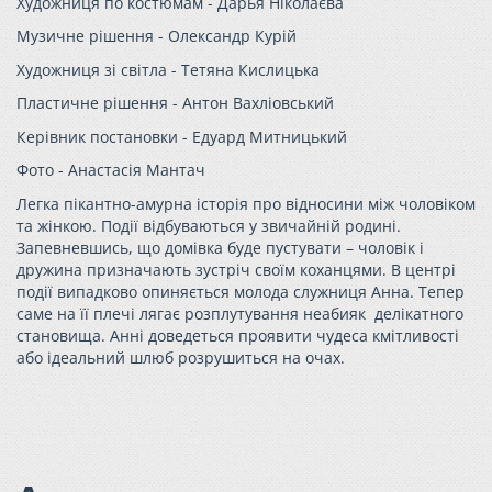
Художниця по костюмам -
Дарья Ніколаєва
Музичне рішення -
Олександр Курій
Художниця зі світла -
Тетяна Кислицька
Пластичне рішення -
Антон Вахліовський
Керівник постановки -
Едуард Митницький
Фото -
Анастасія Мантач
Легка пікантно-амурна історія про відносини між чоловіком
та жінкою. Події відбуваються у звичайній родині.
Запевневшись, що домівка буде пустувати – чоловік і
дружина призначають зустріч своїм коханцями. В центрі
події випадково опиняється молода служниця Анна. Тепер
саме на її плечі лягає розплутування неабияк делікатного
становища. Анні доведеться проявити чудеса кмітливості
або ідеальний шлюб розрушиться на очах.