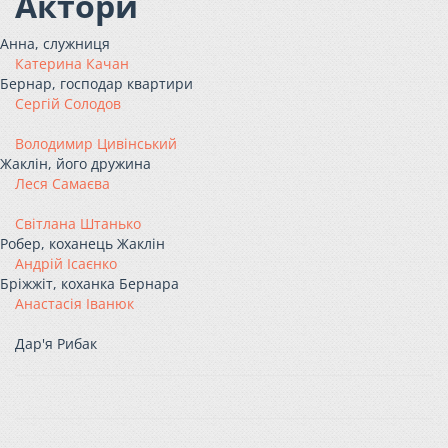
Актори
Анна, служниця
Катерина Качан
Бернар, господар квартири
Сергій Солодов
Володимир Цивінський
Жаклін, його дружина
Леся Самаєва
Світлана Штанько
Робер, коханець Жаклін
Андрій Ісаєнко
Бріжжіт, коханка Бернара
Анастасія Іванюк
Дар'я Рибак