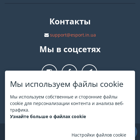
Контакты
support@esport.in.ua
Мы в соцсетях
Мы используем файлы cookie
О ESPORT
.in.ua
Мы используем собственные и сторонние файлы
cookie для персонализации контента и анализа веб-
На ESPORT.in.ua представлена афиша Киева и других
трафика.
городов Украины. Все билеты продаются официально. Мы
Узнайте больше о файлах cookie
работаем непосредственно с кассами.
©
ESPORT
.in.ua
2026
Настройки файлов cookie