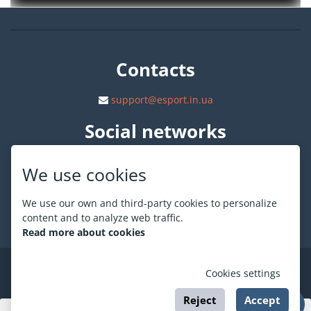
Contacts
support@esport.in.ua
Social networks
We use cookies
We use our own and third-party cookies to personalize
content and to analyze web traffic.
About ESPORT
.in.ua
Read more about cookies
©
ESPORT
.in.ua
2026
Cookies settings
Reject
Accept