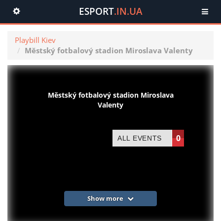
ESPORT
.IN.UA
Toggle
navigation
Playbill Kiev
Městský fotbalový stadion Miroslava Valenty
Městský fotbalový stadion Miroslava
Valenty
0
ALL EVENTS
Show more