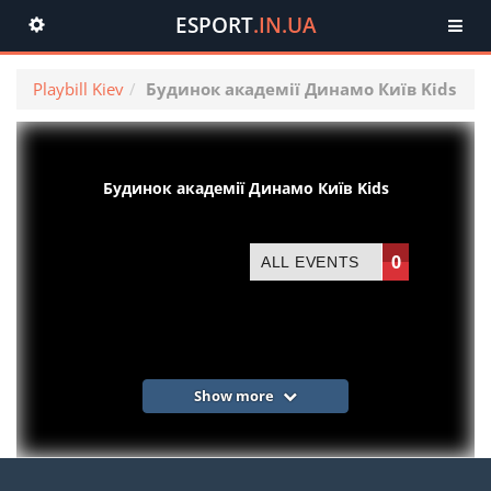
ESPORT
.IN.UA
Toggle
navigation
Playbill Kiev
Будинок академії Динамо Київ Kids
Будинок академії Динамо Київ Kids
0
ALL EVENTS
Show more