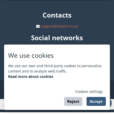
Contacts
support@esport.in.ua
Social networks
We use cookies
We use our own and third-party cookies to personalize
About ESPORT
.in.ua
content and to analyze web traffic.
Read more about cookies
©
ESPORT
.in.ua
2026
Cookies settings
Reject
Accept