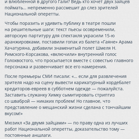
и влюбленной в другого Гали? Ведь кто хочет двух зайцев
поймать… непременно рассмешит до слез зрителей
Национальной оперетты.
Чтобы поразить и удивить публику в театре пошли
на решительные шаги: текст пьесы осовременили,
авторскую партитуру для спектакля украсили 15-ю
аранжировками, поставили гопак из балета «Гаяне» Арама
Хачатуряна, добавили знаменитый полет Шмеля Н.
Римского-Корсакова, «включили» внутренний голос
Голохвостого, что просыпается вместе с совестью главного
персонажа и развенчивает все его намерения.
После премьеры СМИ писали: «… если для развлечения
зрителя надо на сцену вывести карикатурный кордебалет
кредиторов-евреев в субботнем одежде — пожалуйста.
Заставить служанку Химку сымитировать стриптиз
со шваброй — никаких проблем! Но главное, что
представление о мещанский жизни сделана с тончайшим
вкусом!»
Мюзикл «За двумя зайцами» — по праву одна из лучших
работ Национальной оперетты, доказательство тому —
постоянные аншлаги.