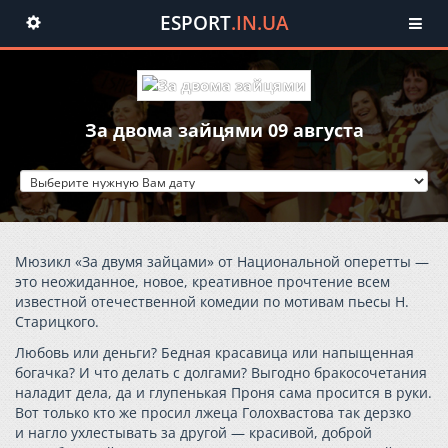
ESPORT
.IN.UA
Toggle
navigation
За двома зайцями 09 августа
Мюзикл «За двумя зайцами» от Национальной оперетты —
это неожиданное, новое, креативное прочтение всем
известной отечественной комедии по мотивам пьесы Н.
Старицкого.
Любовь или деньги? Бедная красавица или напыщенная
богачка? И что делать с долгами? Выгодно бракосочетания
наладит дела, да и глупенькая Проня сама просится в руки.
Вот только кто же просил лжеца Голохвастова так дерзко
и нагло ухлестывать за другой — красивой, доброй