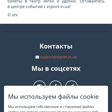
билеты в театр легко и удобно. Оставайтесь
в центре событий с esport.in.ua!
© utv
Контакты
support@esport.in.ua
Мы в соцсетях
Мы используем файлы cookie
О ESPORT
.in.ua
Мы используем собственные и сторонние файлы
cookie для персонализации контента и анализа веб-