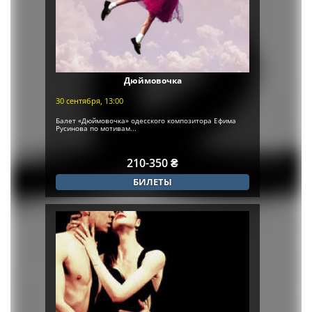
Дюймовочка
30 сентября, 13:00
Балет «Дюймовочка» одесского композитора Ефима
Русинова по мотивам...
210-350 ₴
БИЛЕТЫ