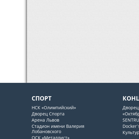
СПОРТ
КОН
НСК «Олимпийский»
Дворец
Дворец Спорта
«Октяб
Арена Львов
SENTR
Стадион имени Валерия
Docker`
Лобановского
Культу
ОСК «Металлист»