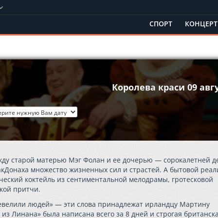
СПОРТ
КОНЦЕР
Королева краси 09 авг
ежду старой матерью Мэг Фолан и ее дочерью — сорокалетней д
акДонаха множество жизненных сил и страстей. А бытовой реа
ческий коктейль из сентиментальной мелодрамы, гротесковой
ской притчи.
шевелили людей» — эти слова принадлежат ирландцу Мартину
из Линана» была написана всего за 8 дней и строгая британск