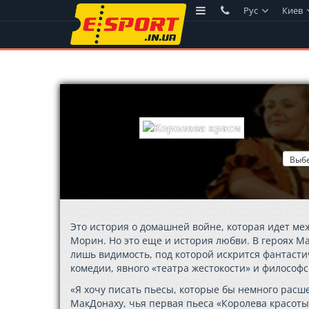
Рус
Киев
Это история о домашней войне, которая идет м
Морин. Но это еще и история любви. В героях М
лишь видимость, под которой искрится фантасти
комедии, явного «театра жестокости» и философ
«Я хочу писать пьесы, которые бы немного рас
МакДонаху, чья первая пьеса «Королева красоты 