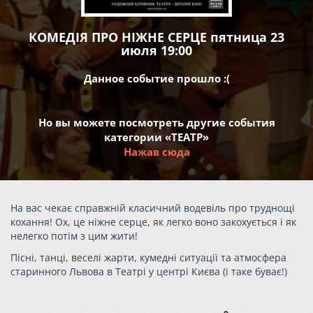
КОМЕДІЯ ПРО НІЖНЕ СЕРЦЕ пятница 23
июля 19:00
Данное событие прошло :(
Но вы можете посмотреть другие события
категории «ТЕАТР»
Нажав сюда
На вас чекає справжній класичний водевіль про труднощі
кохання! Ох, це ніжне серце, як легко воно закохується і як
нелегко потім з цим жити!
Пісні, танці, веселі жарти, кумедні ситуації та атмосфера
старинного Львова в Театрі у центрі Києва (і таке буває!)