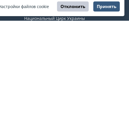
Отклонить
Принять
Настройки файлов cookie
ЦИРК
Национальный Цирк Украины
ты
Харьковский государственный цирк
Одесский государственный цирк
Днепровский государственный цирк
Львовский государственный цирк
країнки
О ESPORT
.in.ua
На ESPORT.in.ua представлена афиша Киева и
других городов Украины. Все билеты продаются
официально. Мы работаем непосредственно с
кассами.