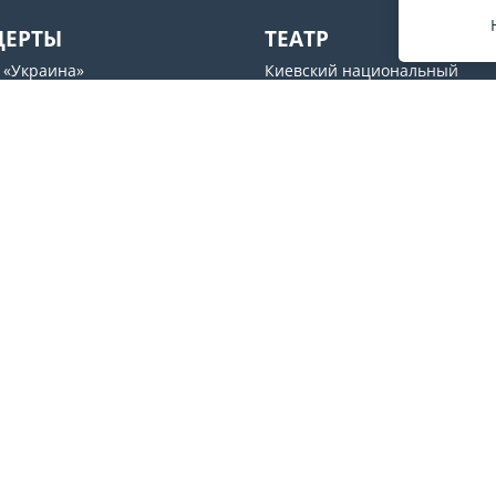
ЦЕРТЫ
ТЕАТР
 «Украина»
Киевский национальный
академический театр оперет
рьский» дворец
Театр драмы и комедии
UM
Молодой театр
s ABC
Національний академічний
рный центр Freedom Hall
драматичний театр ім.Лесі У
Театр на Подоле
Мы в соцсетях