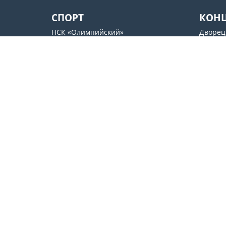
СПОРТ
КОН
НСК «Олимпийский»
Дворец
Дворец Спорта
«Октяб
Арена Львов
SENTR
Стадион имени Валерия
Docker`
Лобановского
Культу
ОСК «Металлист»
Контакты
support@esport.in.ua
©
ESPORT
.in.ua
2026