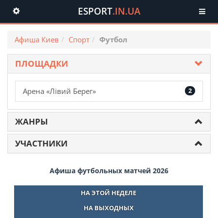
ESPORT
.IN.UA
Toggle
navigation
Афиша Киев
Спорт
Футбол
ПЛОЩАДКИ
Арена «Лівий Берег»
2
ЖАНРЫ
УЧАСТНИКИ
Афиша футбольных матчей 2026
НА ЭТОЙ НЕДЕЛЕ
НА ВЫХОДНЫХ