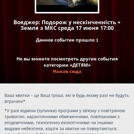
Вояджер: Подорож у нескінченність +
Земля з МКС среда 17 июня 17:00
Данное событие прошло :(
Но вы можете посмотреть другие события
категории «ДЕТЯМ»
Нажав сюда
Ваші квитки – це Ваші гроші, які в будь якому разі не будуть
втрачені*
*У разі відміни (зупинки) програми у зв’язку з повітряною
тривогою, карантинними обмеженнями, пов’язаними з
епідемічними, техногенно-екологічними чи іншими
видами небезпеки, кошти за квитки не повертаються,