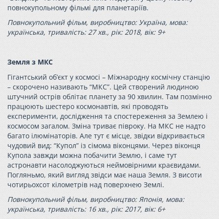
повнокупольному фільмі для планетаріїв.
Повнокупольний фільм, виробництво: Україна, мова:
українська, тривалість: 27 хв., рік: 2018, вік: 9+
Земля з МКС
Гігантський об’єкт у космосі – Міжнародну космічну станцію
– скорочено називають “МКС”. Цей створений людиною
штучний острів облітає планету за 90 хвилин. Там позмінно
працюють шестеро космонавтів, які проводять
експерименти, дослідження та спостереження за Землею і
космосом загалом. Зміна триває півроку. На МКС не надто
багато ілюмінаторів. Але тут є місце, звідки відкривається
чудовий вид: “Купол” із сімома віконцями. Через віконця
Купола завжди можна побачити Землю, і саме тут
астронавти насолоджуються неймовірними краєвидами.
Погляньмо, який вигляд звідси має наша Земля. З висоти
чотирьохсот кілометрів над поверхнею Землі.
Повнокупольний фільм, виробництво: Японія, мова:
українська, тривалість: 16 хв., рік: 2017, вік: 6+