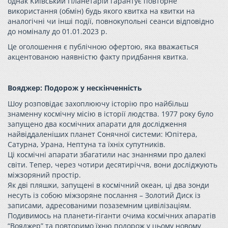
однак Київський Планетарій гарантує повторне
використання (обмін) будь якого квитка на квитки на
аналогічні чи інші події, повнокупольні сеанси відповідно
до номіналу до 01.01.2023 р.
Це оголошення є публічною офертою, яка вважається
акцентованою наявністю факту придбання квитка.
Вояджер: Подорож у нескінченність
Шоу розповідає захоплюючу історію про найбільш
знаменну космічну місію в історії людства. 1977 року було
запущено два космічних апарати для дослідження
найвіддаленіших планет Сонячної системи: Юпітера,
Сатурна, Урана, Нептуна та їхніх супутників.
Ці космічні апарати збагатили нас знаннями про далекі
світи. Тепер, через чотири десятиріччя, вони досліджують
міжзоряний простір.
Як дві пляшки, запущені в космічний океан, ці два зонди
несуть із собою міжзоряне послання – Золотий Диск із
записами, адресованими позаземним цивілізаціям.
Подивимось на планети-гіганти очима космічних апаратів
“Вояджер” та повторимо їхню подорож у цьому новому