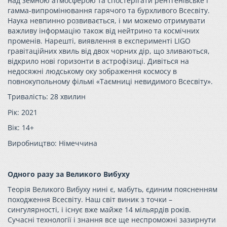
над земною атмосферою та спостерігати рентгенівське і
гамма-випромінювання гарячого та бурхливого Всесвіту.
Наука невпинно розвивається, і ми можемо отримувати
важливу інформацію також від нейтрино та космічних
променів. Нарешті, виявлення в експерименті LIGO
гравітаційних хвиль від двох чорних дір, що зливаються,
відкрило нові горизонти в астрофізиці. Дивіться на
недосяжні людському оку зображення космосу в
повнокупольному фільмі «Таємниці невидимого Всесвіту».
Тривалість: 28 хвилин
Рік: 2021
Вік: 14+
Виробництво: Німеччина
Одного разу за Великого Вибуху
Теорія Великого Вибуху нині є, мабуть, єдиним поясненням
походження Всесвіту. Наш світ виник з точки –
сингулярності, і існує вже майже 14 мільярдів років.
Сучасні технології і знання все ще неспроможні зазирнути