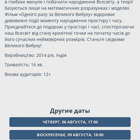
в глибоке минуле і побачити народження Всесвіту, а теорії
базуються лише на математичних розрахунках і моделях.
Фільм «Одного разу за Великого Вибуху» відкриває
дивовижні події моменту народження простору і часу.
Приєднайтеся до подорожі у просторі і часі, спостерігаючи
наш Всесвіт від стану крихітної точки на початку часів до
його сучасних неймовірних розмірів. Станьте свідками
Великого Вибуху!
Виробництво: 2014 рік, Індія
Тривалість: 16 хв.
Вікова аудиторія: 12+
Другие даты
ЧЕТВЕРГ, 06 АВГУСТА, 17:00
ВОСКРЕСЕНЬЕ, 09 АВГУСТА, 18:00