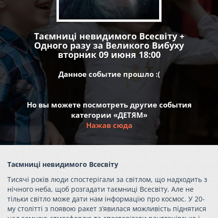
Таємниці невидимого Всесвіту +
Одного разу за Великого Вибуху
вторник 09 июня 18:00
Данное событие прошло :(
Но вы можете посмотреть другие события
категории «ДЕТЯМ»
Нажав сюда
Таємниці невидимого Всесвіту
Тисячі років люди спостерігали за світлом, що надходить з
нічного неба, щоб розгадати таємниці Всесвіту. Але не
тільки світло може дати нам інформацію про космос. У 20-
му столітті з появою ракет з’явилася можливість піднятися