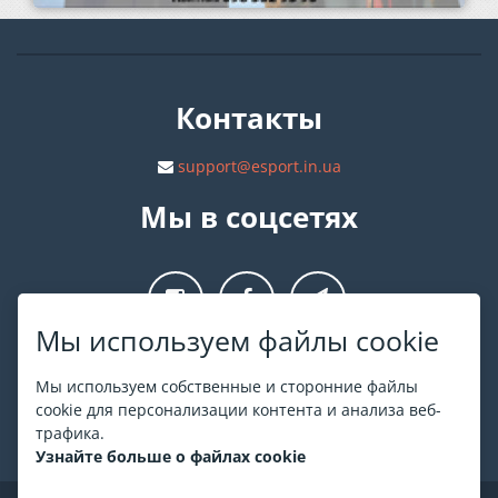
Контакты
support@esport.in.ua
Мы в соцсетях
Мы используем файлы cookie
О ESPORT
.in.ua
Мы используем собственные и сторонние файлы
cookie для персонализации контента и анализа веб-
На ESPORT.in.ua представлена афиша Киева и других
трафика.
городов Украины. Все билеты продаются официально. Мы
Узнайте больше о файлах cookie
работаем непосредственно с кассами.