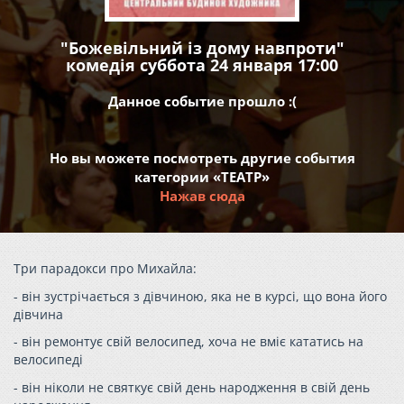
"Божевільний із дому навпроти"
комедія суббота 24 января 17:00
Данное событие прошло :(
Но вы можете посмотреть другие события
категории «ТЕАТР»
Нажав сюда
Три парадокси про Михайла:
- він зустрічається з дівчиною, яка не в курсі, що вона його
дівчина
- він ремонтує свій велосипед, хоча не вміє кататись на
велосипеді
- він ніколи не святкує свій день народження в свій день