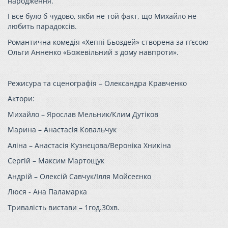
народження.
І все було б чудово, якби не той факт, що Михайло не
любить парадоксів.
Романтична комедія «Хеппі Бьоздей» створена за п‘єсою
Ольги Анненко «Божевільний з дому навпроти».
Режисура та сценографія – Олександра Кравченко
Актори:
Михайло – Ярослав Мельник/Клим Дутіков
Марина – Анастасія Ковальчук
Аліна – Анастасія Кузнєцова/Вероніка Хникіна
Сергій – Максим Мартощук
Андрій – Олексій Савчук/Ілля Мойсеєнко
Люся - Ана Паламарка
Тривалість вистави – 1год.30хв.