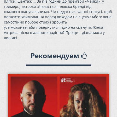
плітки, шантаж ...
За пів години до прем’єри
«Чайки»
у
гримерці акторки з’являється пляшка бренді
від
«палкого
шанувальника
»
.
Чи піддасться Фанні спокусі,
щоб
погасити хвилювання перед виходом на сцену
?
Або ж вона
самостійно поборе страх і зробить
усе
можливе
,
аби
повернутися гідно на сцену
як Жінка-
Актриса
після шаленого падіння
?
Про це – дізнаємося у
виставі.
Рекомендуем