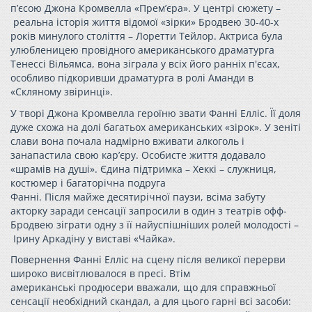
п’єсою
Джона Кромвелла
«Прем’єра». У центрі сюжету –
реальна
історія життя
відомої «зірки» Бродвею 30
-
40-х
років
минулого століття –
Лоретти Тейлор
.
Актриса була
улюбленицею
провідного американського драматурга
Тенессі Вільямса,
вона зіграла у всіх його ранніх п'єсах,
особливо підкоривши драматурга в ролі Аманди в
«Скляному звіринці».
У
творі Джона Кромвелла г
ероїню звати Фанні Елліс.
Її д
оля
дуже схожа на долі
багатьох
американських «зір
ок». У зеніті
слави вона почал
а
надмірно
вживати алкогол
ь
і
занапастила свою кар’єру
. Особисте життя додавало
«шрамів на душі».
Єдина підтримка
–
Хеккі
–
служниця,
костюмер і багаторічна подруга
Фанні.
Після
майже
десяти
річної паузи,
всіма забуту
акторку заради сенсації запросили
в один з театрів офф-
Бродвею
зіграти
одну з її найуспішніших ролей молодості
–
Ірину
Аркадіну
у
виставі «Чайка
»
.
Повернення
Фанні Ел
ліс
на сцену після великої перерви
широко висвітлювал
о
ся
в пресі. Втім
американські
продюсери
вважали, що для справжньої
сенсації необхідний скандал, а для цього
гарні
всі засоби: