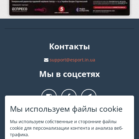
Контакты
support@esport.in.ua
Мы в соцсетях
Мы используем файлы cookie
О ESPORT
.in.ua
Мы используем собственные и сторонние файлы
cookie для персонализации контента и анализа веб-
На ESPORT.in.ua представлена афиша Киева и других
трафика.
городов Украины. Все билеты продаются официально. Мы