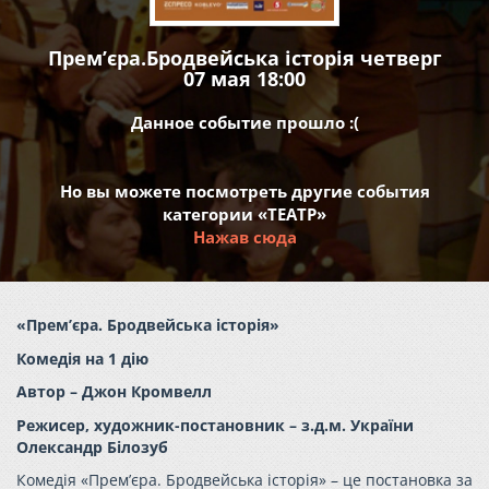
Прем’єра.Бродвейська історія четверг
07 мая 18:00
Данное событие прошло :(
Но вы можете посмотреть другие события
категории «ТЕАТР»
Нажав сюда
«Прем
’
єра. Бродвейська історія»
Комедія на 1 дію
Автор – Джон
Кромвелл
Режисер
, художник-постановник
– з.
д.м. України
Олександр Білозуб
Комедія «Прем
’
єра. Бродвейська історія» – це постановка за