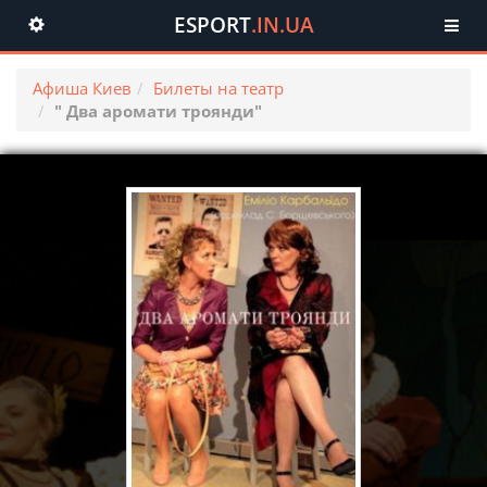
ESPORT
.IN.UA
Toggle
navigation
Афиша Киев
Билеты на театр
" Два аромати троянди"