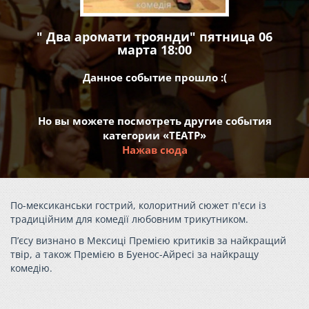
" Два аромати троянди" пятница 06
марта 18:00
Данное событие прошло :(
Но вы можете посмотреть другие события
категории «ТЕАТР»
Нажав сюда
По-мексиканськи гострий, колоритний сюжет п'єси із
традиційним для комедії любовним трикутником.
П’єсу визнано в Мексиці Премією критиків за найкращий
твір, а також Премією в Буенос-Айресі за найкращу
комедію.