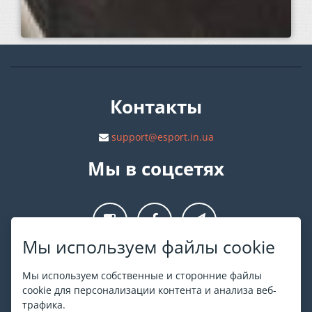
Контакты
support@esport.in.ua
Мы в соцсетях
Мы используем файлы cookie
О ESPORT
.in.ua
Мы используем собственные и сторонние файлы
cookie для персонализации контента и анализа веб-
На ESPORT.in.ua представлена афиша Киева и других
трафика.
городов Украины. Все билеты продаются официально. Мы