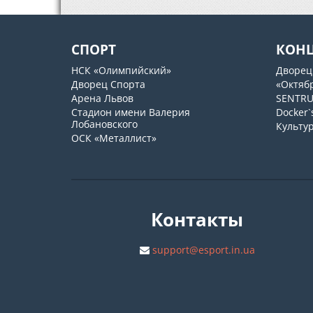
СПОРТ
КОН
НСК «Олимпийский»
Дворец
Дворец Спорта
«Октяб
Арена Львов
SENTR
Стадион имени Валерия
Docker`
Лобановского
Культу
ОСК «Металлист»
Контакты
support@esport.in.ua