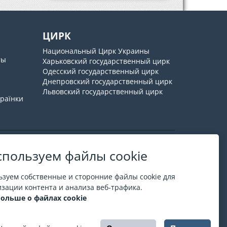
ЦИРК
Национальный Цирк Украины
ты
Харьковский государственный цирк
Одесский государственный цирк
Днепровский государственный цирк
Львовский государственный цирк
країнки
пользуем файлы cookie
О ESPORT
.in.ua
зуем собственные и сторонние файлы cookie для
На ESPORT.in.ua представлена афиша Киева и
зации контента и анализа веб-трафика.
других городов Украины. Все билеты продаются
больше о файлах cookie
официально. Мы работаем непосредственно с
кассами.