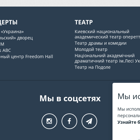
ЦЕРТЫ
ТЕАТР
 «Украина»
Киевский национальный
академический театр оперет
рьский» дворец
Театр драмы и комедии
UM
Молодой театр
s ABC
Національний академічний
рный центр Freedom Hall
драматичний театр ім.Лесі У
Театр на Подоле
Мы ис
Мы в соцсетях
Мы исполь
персонали
Узнайте 