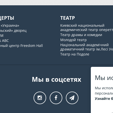
ЦЕРТЫ
ТЕАТР
 «Украина»
Киевский национальный
академический театр оперет
рьский» дворец
Театр драмы и комедии
UM
Молодой театр
s ABC
Національний академічний
рный центр Freedom Hall
драматичний театр ім.Лесі У
Театр на Подоле
Мы ис
Мы в соцсетях
Мы исполь
персонали
Узнайте 