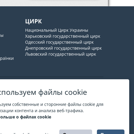
ЦИРК
Национальный Цирк Украины
ты
Харьковский государственный цирк
Одесский государственный цирк
Днепровский государственный цирк
Львовский государственный цирк
країнки
пользуем файлы cookie
О ESPORT
.in.ua
зуем собственные и сторонние файлы cookie для
На ESPORT.in.ua представлена афиша Киева и
зации контента и анализа веб-трафика.
других городов Украины. Все билеты продаются
больше о файлах cookie
официально. Мы работаем непосредственно с
кассами.