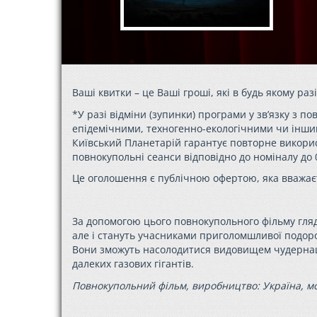
Ваші квитки – це Ваші гроші, які в будь якому раз
*У разі відміни (зупинки) програми у зв’язку з
епідемічними, техногенно-екологічними чи інши
Київський Планетарій гарантує повторне використа
повнокупольні сеанси відповідно до номіналу до 0
Це оголошення є публічною офертою, яка вважає
За допомогою цього повнокупольного фільму гля
але і стануть учасниками приголомшливої подорож
Вони зможуть насолодитися видовищем чудернаць
далеких газових гігантів.
Повнокупольний фільм, виробництво: Україна, мова: