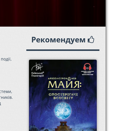
Рекомендуем
події,
стеми,
ників.
д