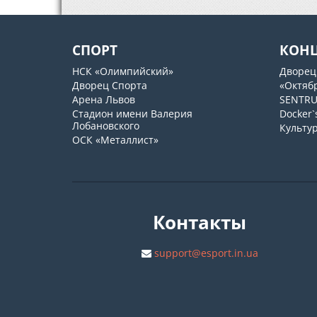
СПОРТ
КОН
НСК «Олимпийский»
Дворец
Дворец Спорта
«Октяб
Арена Львов
SENTR
Стадион имени Валерия
Docker`
Лобановского
Культу
ОСК «Металлист»
Контакты
support@esport.in.ua