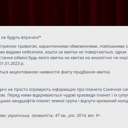
і не будуть втрачені*
 повітряною тривогою, карантинними обмеженнями, пов’язаними з
ми видами небезпеки, кошти за квитки не повертаються, однак
ння (обмін) будь якого квитка на квитки на аналогічні чи інші 
1.01.2023 р.
ться акцентованою наявністю факту придбання квитка.
дачі не просто отримують інформацію про планети Сонячної си
і. Перед ними відкриваються чудові краєвиди планет і їх супут
ких ландшафтів планет земної групи і відчути крижаний холо
 українська, тривалість: 47 хв., рік: 2014, вік: 9+