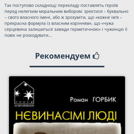
Так поступово складнощі перекладу поставлять героїв
перед нелегким моральним вибором: зректися – буквально
– свого власного імені, або ж зрозуміти, що «кожне ім'я –
прекрасна формула із власним корінням», що «чужа
серцевина залишиться завжди герметичною» і чужинцю її
повік не розкодувати...
Рекомендуем