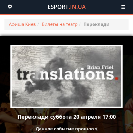
ESPORT
.IN.UA
Toggle
navigation
Афиша Киев
Билеты на театр
Переклади
Переклади суббота 20 апреля 17:00
Данное событие прошло :(