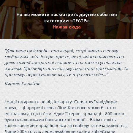
Но вы можете посмотреть другие события
категории «ТЕАТР»
Нажав сюда
"Для мене ця історія - про людей, котрі живуть в епоху
глобальних змін. Історія про те, як ці зміни впливають на
долю кожної конкретної людини та на життя суспільства
загалом. Про вибір, про людську гідність та про кохання. Та
про межу, переступивши яку, ти втрачаєш себе…"
Кирило Кашліков
«Нації вмирають не від інфаркту. Спочатку їм відбирає
мову», - ці пророчі слова Ліни Костенко могли б стати
епіграфом до цієї п’єси. Адже її герої – ірландці - 800 років
були невільниками британської імперії… Вісім століть
колонізований народ боровся за свободу та незалежність…
Лише 2005-го усіх держслужбовців країни зобов’язали