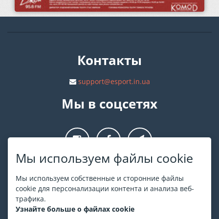
Контакты
support@esport.in.ua
Мы в соцсетях
Мы используем файлы cookie
О ESPORT
.in.ua
Мы используем собственные и сторонние файлы
cookie для персонализации контента и анализа веб-
На ESPORT.in.ua представлена афиша Киева и других
трафика.
городов Украины. Все билеты продаются официально. Мы
Узнайте больше о файлах cookie
работаем непосредственно с кассами.