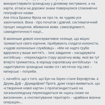
використовувати ірландську у діловому листуванні, а на
карти, атласи на дорожні знаки повернулися споконвічні
географічні назви.
Але п’єса Браяна Фріла не про те, як чудово усе
закінчилося. Вона - про початок і довгий, систематичний
процес нищення, вбивання мови, самосвідомості,
самоідентичності нації…
В маленьке доволі консервативне селище, що міцно
тримається свого коріння, прибувають солдати-колоністи,
«чудові колоніальні службовці» - «Ми не надто грубо
вдерлися у ваше життя?», - їхнє завдання – насаджувати
англійську – «перекладати стару архаїчну мову, якої ви тут
вперто тримаєтесь, в хорошу королівську англійську» - та
«адаптувати» ірландські назви сіл і містечок під свої –
імперські – потреби.
І, начебто, що з того, що Бун на Хауен стане Бернфутом, а
Друмь Дуф – Друмдофом? Проте, дуже скоро виявиться, що
«створення нової карти» з пропагандистської на
загальнолюдську перекладається як «щось схоже на
виселення», а «інспектування території» - «довбана воєнна
операція»…