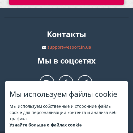
Контакты
support@esport.in.ua
Мы в соцсетях
Мы используем файлы cookie
О ESPORT
.in.ua
Мы используем собственные и сторонние файлы
cookie для персонализации контента и анализа веб-
На ESPORT.in.ua представлена афиша Киева и других
трафика.
городов Украины. Все билеты продаются официально. Мы
Узнайте больше о файлах cookie
работаем непосредственно с кассами.