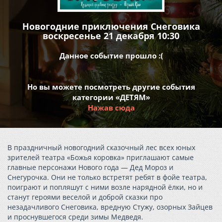
Новогодние приключения Снеговика
воскресенье 21 декабря 10:30
Данное событие прошло :(
Но вы можете посмотреть другие события
категории «ДЕТЯМ»
Нажав сюда
В праздничный новогодний сказочный лес всех юных
зрителей театра «Божья коровка» приглашают самые
главные персонажи Нового года — Дед Мороз и
Снегурочка. Они не только встретят ребят в фойе театра,
поиграют и попляшут с ними возле нарядной ёлки, но и
станут героями веселой и доброй сказки про
незадачливого Снеговика, вредную Стужу, озорных Зайцев
и проснувшегося среди зимы Медведя.