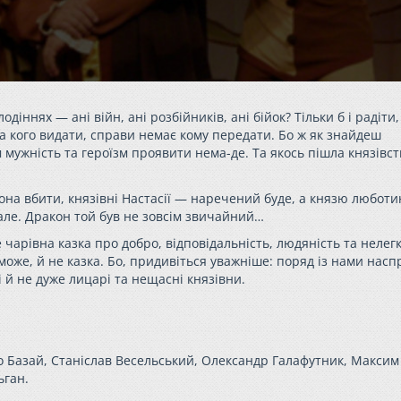
ннях — ані війн, ані розбійників, ані бійок? Тільки б і радіти,
а кого видати, справи немає кому передати. Бо ж як знайдеш
 мужність та героїзм проявити нема-де. Та якось пішла князівс
она вбити, князівні Настасії — наречений буде, а князю любот
е але. Дракон той був не зовсім звичайний…
чарівна казка про добро, відповідальність, людяність та нелег
може, й не казка. Бо, придивіться уважніше: поряд із нами насп
і й не дуже лицарі та нещасні князівни.
о Базай, Станіслав Весельський, Олександр Галафутник, Максим
ьган.