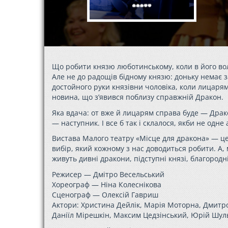
Що робити князю люботинському, коли в його володі
Але не до радощів бідному князю: доньку немає з
достойного руки князівни чоловіка, коли лицарям
новина, що з’явився поблизу справжній Дракон.
Яка вдача: от вже й лицарям справа буде — Драк
— наступник. І все б так і склалося, якби не одн
Вистава Малого театру «Місце для дракона» — це 
вибір, який кожному з нас доводиться робити. А, 
живуть дивні дракони, підступні князі, благородн
Режисер — Дмітро Весельський
Хореограф — Ніна Колеснікова
Сценограф — Олексій Гавриш
Актори: Христина Дейлік, Марія Моторна, Дмитр
Даніїл Мірешкін, Максим Цедзінський, Юрій Шул