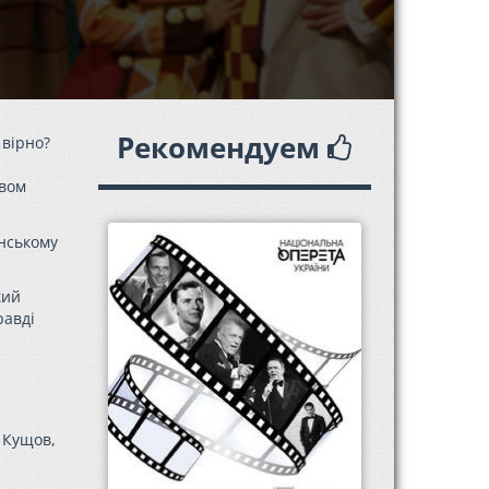
Рекомендуем
 вірно?
твом
инському
кий
равді
 Кущов,