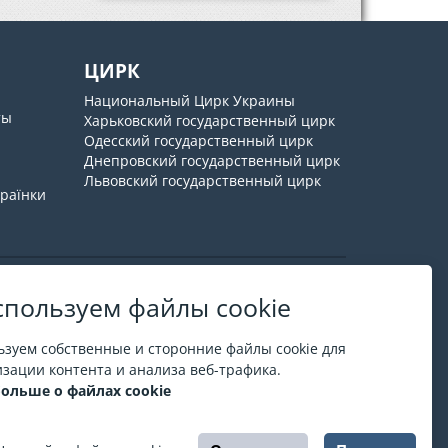
ЦИРК
Национальный Цирк Украины
ты
Харьковский государственный цирк
Одесский государственный цирк
Днепровский государственный цирк
Львовский государственный цирк
країнки
пользуем файлы cookie
О ESPORT
.in.ua
зуем собственные и сторонние файлы cookie для
На ESPORT.in.ua представлена афиша Киева и
зации контента и анализа веб-трафика.
других городов Украины. Все билеты продаются
больше о файлах cookie
официально. Мы работаем непосредственно с
кассами.