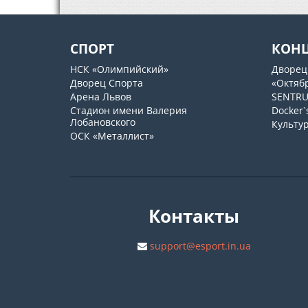
СПОРТ
КОН
НСК «Олимпийский»
Дворец
Дворец Спорта
«Октяб
Арена Львов
SENTR
Стадион имени Валерия
Docker`
Лобановского
Культу
ОСК «Металлист»
Контакты
support@esport.in.ua