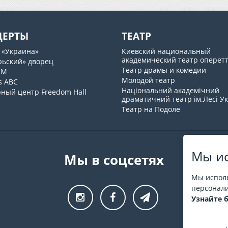
ЦЕРТЫ
ТЕАТР
 «Украина»
Киевский национальный
академический театр оперет
рьский» дворец
Театр драмы и комедии
UM
Молодой театр
s ABC
Національний академічний
рный центр Freedom Hall
драматичний театр ім.Лесі У
Театр на Подоле
Мы ис
Мы в соцсетях
Мы исполь
персонали
Узнайте 