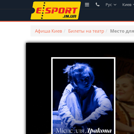
Рус
Киев
Афиша Киев
Билеты на театр
Место для