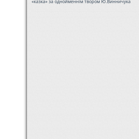
«казка» за однойменнім твором Ю.Винничука