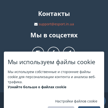
Контакты
support@esport.in.ua
Мы в соцсетях
Мы используем файлы cookie
О ESPORT
.in.ua
Мы используем собственные и сторонние файлы
cookie для персонализации контента и анализа веб-
На ESPORT.in.ua представлена афиша Киева и других
трафика.
городов Украины. Все билеты продаются официально. Мы
Узнайте больше о файлах cookie
работаем непосредственно с кассами.
©
ESPORT
.in.ua
2026
Настройки файлов cookie