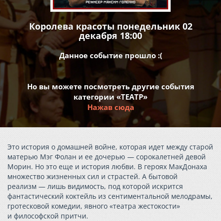
Королева красоты понедельник 02
декабря 18:00
Данное событие прошло :(
Но вы можете посмотреть другие события
категории «ТЕАТР»
Нажав сюда
Это история о домашней войне, которая идет между старой
матерью Мэг Фолан и ее дочерью — сорокалетней девой
Морин. Но это еще и история любви. В героях МакДонаха
множество жизненных сил и страстей. А бытовой
реализм — лишь видимость, под которой искрится
фантастический коктейль из сентиментальной мелодрамы,
гротесковой комедии, явного «театра жестокости»
и философской притчи.