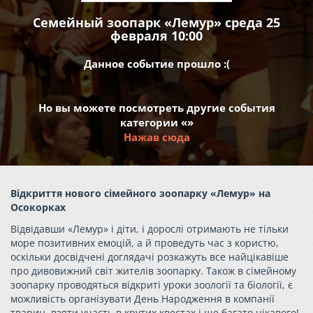
Семейный зоопарк «Лемур» среда 25
февраля 10:00
Данное событие прошло :(
Но вы можете посмотреть другие события
категории «»
Нажав сюда
Відкриття нового сімейного зоопарку «Лемур» на
Осокорках
Відвідавши «Лемур» і діти, і дорослі отримають не тільки
море позитивних емоцій, а й проведуть час з користю,
оскільки досвідчені доглядачі розкажуть все найцікавіше
про дивовижний світ жителів зоопарку. Також в сімейному
зоопарку проводяться відкриті уроки зоології та біології, є
можливість організувати День Народження в компанії
тварин, взяти участь в крутих квестах і ще багато цікавого!