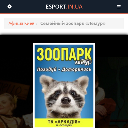
ESPORT
.IN.UA
Toggle
navigation
Афиша Киев
Семейный зоопарк «Лемур»