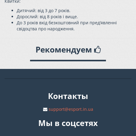
Квитки:
Дитячий: від 3 до 7 років.
Дорослий: від 8 років і вище.
До 3 років вхід безкоштовний при пред’явленні
свідоцтва про народження.
Рекомендуем
Контакты
support@esport.in.ua
Мы в соцсетях