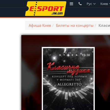
Рус
Киев
Афиша Киев
Билеты на концерты
Класи