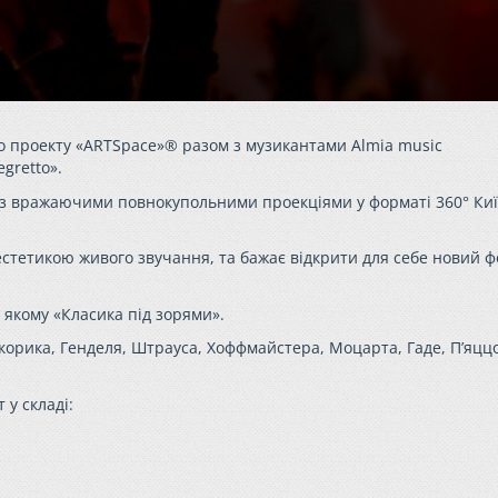
о проекту «ARTSpace»® разом з музикантами Almia music
gretto».
і з вражаючими повнокупольними проекціями у форматі 360° Киї
я естетикою живого звучання, та бажає відкрити для себе новий 
а якому «Класика під зорями».
Скорика, Генделя, Штрауса, Хоффмайстера, Моцарта, Гаде, П’яцц
 у складі: