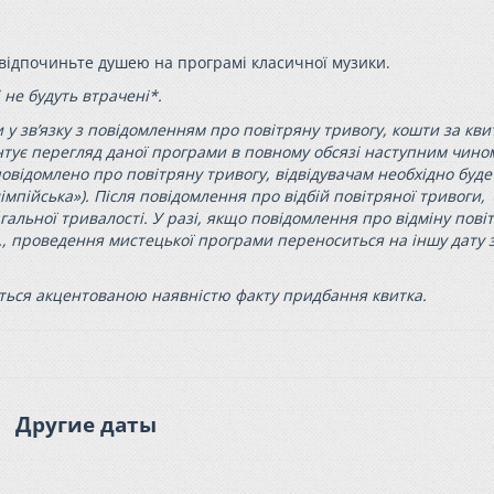
– відпочиньте душею на програмі класичної музики.
і не будуть втрачені*.
 у зв’язку з повідомленням про повітряну тривогу, кошти за кви
нтує перегляд даної програми в повному обсязі наступним чино
овідомлено про повітряну тривогу, відвідувачам необхідно буде
мпійська»). Після повідомлення про відбій повітряної тривоги,
альної тривалості. У разі, якщо повідомлення про відміну пові
д., проведення мистецької програми переноситься на іншу дату з
ться акцентованою наявністю факту придбання квитка.
Другие даты