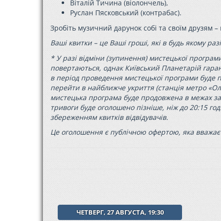
Віталій Тичина (віолончель),
Руслан Пясковський (контрабас).
Зробіть музичний дарунок собі та своїм друзям 
Ваші квитки – це Ваші гроші, які в будь якому раз
* У разі відміни (зупинення) мистецької програми
повертаються, однак Київський Планетарій гара
в період проведення мистецької програми буде п
перейти в найближче укриття (станція метро «Олі
мистецька програма буде продовжена в межах заг
тривоги буде оголошено пізніше, ніж до 20:15 го
збереженням квитків відвідувачів.
Це оголошення є публічною офертою, яка вважає
ЧЕТВЕРГ, 27 АВГУСТА, 19:30