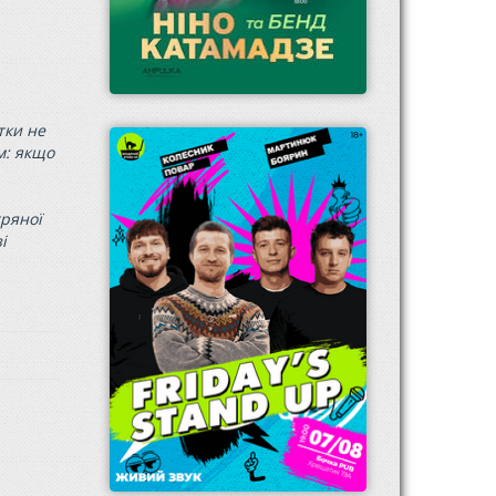
тки не
м: якщо
тряної
і