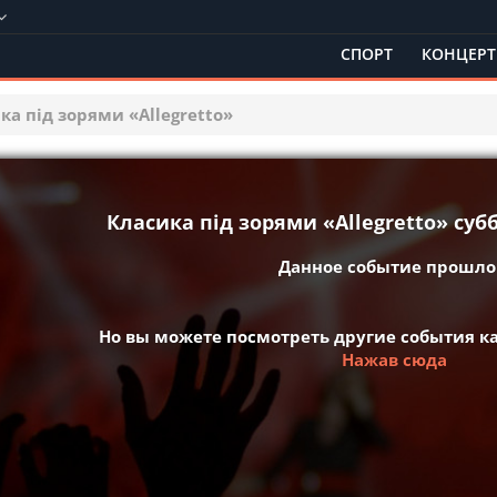
СПОРТ
КОНЦЕР
ка під зорями «Allegretto»
Класика під зорями «Allegretto» суб
Данное событие прошло 
Но вы можете посмотреть другие события 
Нажав сюда