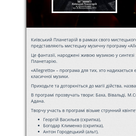
Київський Планетарій в рамках свого мистецьког
представляють мистецьку музичну програму «Аlle
Це фантазії, народжені живою музикою у синтез
Планетарію.
«Аllegretto» – програма для тих, хто надихаєтьс
класичної музики.
Приходьте та доторкніться до магії дійства, назв
В програмі прозвучать твори: Баха, Вівальді, М.
Адана.
Творчу участь в програмі візьме струнний квінтет
Георгій Васильєв (скрипка),
Богодар Клименко (скрипка),
Антон Городецький (альт),