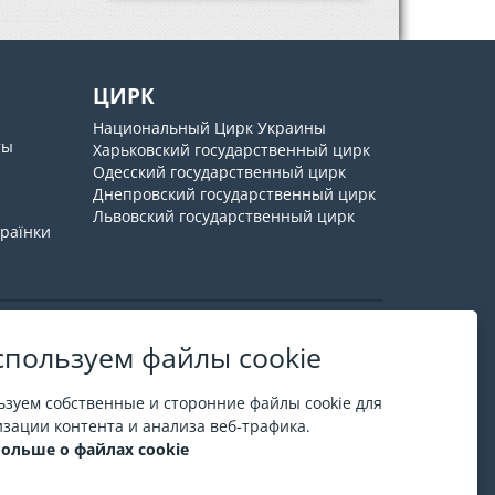
ЦИРК
Национальный Цирк Украины
ты
Харьковский государственный цирк
Одесский государственный цирк
Днепровский государственный цирк
Львовский государственный цирк
країнки
пользуем файлы cookie
О ESPORT
.in.ua
зуем собственные и сторонние файлы cookie для
На ESPORT.in.ua представлена афиша Киева и
зации контента и анализа веб-трафика.
других городов Украины. Все билеты продаются
больше о файлах cookie
официально. Мы работаем непосредственно с
кассами.