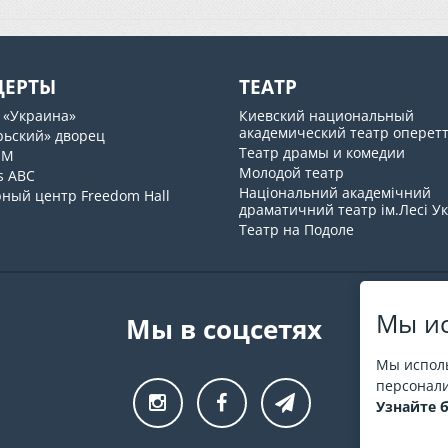
ЦЕРТЫ
ТЕАТР
 «Украина»
Киевский национальный
академический театр оперет
рьский» дворец
Театр драмы и комедии
UM
Молодой театр
s ABC
Національний академічний
рный центр Freedom Hall
драматичний театр ім.Лесі У
Театр на Подоле
Мы ис
Мы в соцсетях
Мы исполь
персонали
Узнайте 