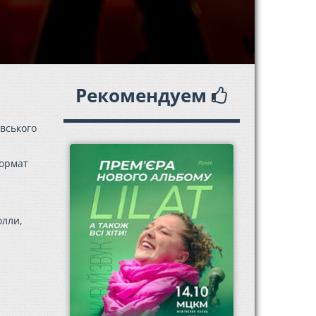
Рекомендуем
вського
формат
олли,