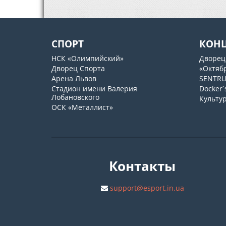
СПОРТ
КОН
НСК «Олимпийский»
Дворец
Дворец Спорта
«Октяб
Арена Львов
SENTR
Стадион имени Валерия
Docker`
Лобановского
Культу
ОСК «Металлист»
Контакты
support@esport.in.ua