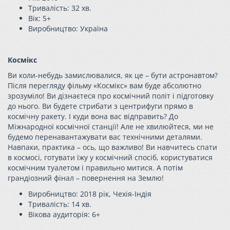
Тривалість: 32 хв.
Вік: 5+
Виробництво: Україн
а
Космікс
Ви коли-небудь замислювалися, як це – бути астронавтом?
Після перегляду фільму «Космікс» вам буде абсолютно
зрозуміло! Ви дізнаєтеся про космічний політ і підготовку
до нього. Ви будете стрибати з центрифуги прямо в
космічну ракету. І куди вона вас відправить? До
Міжнародної космічної станції! Але не хвилюйтеся, ми не
будемо перенавантажувати вас технічними деталями.
Навпаки, практика – ось, що важливо! Ви навчитесь спати
в космосі, готувати їжу у космічний спосіб, користуватися
космічним туалетом і правильно митися. А потім
грандіозний фінал – повернення на Землю!
Виробництво: 2018 рік, Чехія-Індія
Тривалість: 14 хв.
Вікова аудиторія:
6+