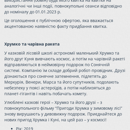
використання (обмін) будь якого квитка на квитки на
аналогічні чи інші події, повнокупольні сеанси відповідно
до номіналу до 01.01.2023 р.
Це оголошення є публічною офертою, яка вважається
акцентованою наявністю факту придбання квитка.
Хрумко та чарівна ракета
У казковій лісовій школі астрономії маленький
Хрумко
та
його друг Куня вивчають космос, а потім на чарівній ракеті
відправляються в неймовірну подорож по Сонячній
системі. Компанію їм складе добрий робот-провідник. Друзі
дізнаються про сонячне затемнення, підлетять до
Меркурія, Венери, Марса та його супутників, подолають
небезпеку у поясі астероїдів, а потім наблизяться до
планет-гігантів і навіть побачать комету.
Улюблені казкові герої –
Хрумко
та його друзі – з
повнокупольного фільму “Пригоди
Хрумка
у зимовому лісі”
знову вирушають у дивовижну подорож. Приєднайтеся до
нових пригод
Хрумка
і Куні, на цей раз – у космосі!
Рік: 2019