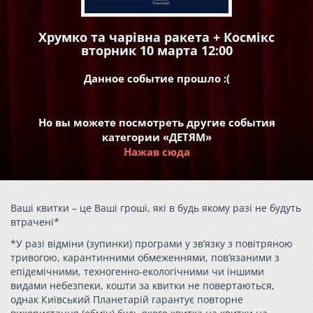
Хрумко та чарівна ракета + Космікс
вторник 10 марта 12:00
Данное событие прошло :(
Но вы можете посмотреть другие события
категории «ДЕТЯМ»
Нажав сюда
Ваші квитки – це Ваші гроші, які в будь якому разі не будуть
втрачені*
*У разі відміни (зупинки) програми у зв’язку з повітряною
тривогою, карантинними обмеженнями, пов’язаними з
епідемічними, техногенно-екологічними чи іншими
видами небезпеки, кошти за квитки не повертаються,
однак Київський Планетарій гарантує повторне