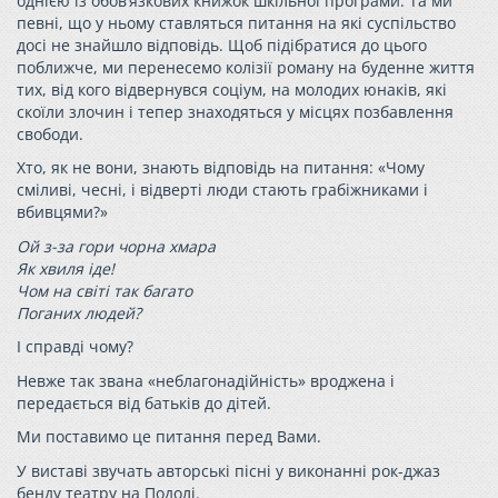
однією із обов’язкових книжок шкільної програми. Та ми
певні, що у ньому ставляться питання на які суспільство
досі не знайшло відповідь. Щоб підібратися до цього
поближче, ми перенесемо колізії роману на буденне життя
тих, від кого відвернувся соціум, на молодих юнаків, які
скоїли злочин і тепер знаходяться у місцях позбавлення
свободи.
Хто, як не вони, знають відповідь на питання: «Чому
сміливі, чесні, і відверті люди стають грабіжниками і
вбивцями?»
Ой
з-за
гори чорна хмара
Як хвиля іде!
Чом на світі так багато
Поганих людей?
І справді чому?
Невже так звана «неблагонадійність» вроджена і
передається від батьків до дітей.
Ми поставимо це питання перед Вами.
У виставі звучать авторські пісні у виконанні рок-джаз
бенду театру на Подолі.