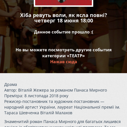
Хіба ревуть воли, як ясла повні?
четверг 18 июня 18:00
Данное событие прошло :(
Но вы можете посмотреть другие события
категории «ТЕАТР»
Нажав сюда
Драма
Автор: Віталій Жежера за романом Панаса Мирного
Прем’єра: 8 листопада 2018 року
Режисер-постановник та художник-постановник —
народний артист України, лауреат Національної премії ім.
Тараса Шевченка Віталій Малахов
Знаменитий роман Панаса Мирного для багатьох лишився