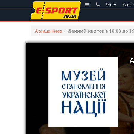
Рус
Киев
Афиша Киев
Денний квиток з 10:00 до 1
Д