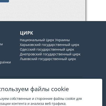
ЦИРК
Национальный Цирк Украины
ты
Харьковский государственный цирк
Одесский государственный цирк
Днепровский государственный цирк
Львовский государственный цирк
країнки
пользуем файлы cookie
О ESPORT
.in.ua
зуем собственные и сторонние файлы cookie для
На ESPORT.in.ua представлена афиша Киева и
зации контента и анализа веб-трафика.
других городов Украины. Все билеты продаются