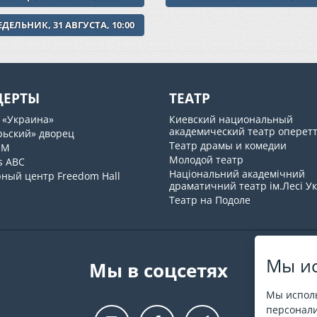
ДЕЛЬНИК, 31 АВГУСТА, 10:00
ЦЕРТЫ
ТЕАТР
 «Украина»
Киевский национальный
академический театр оперет
рьский» дворец
Театр драмы и комедии
UM
Молодой театр
s ABC
Національний академічний
рный центр Freedom Hall
драматичний театр ім.Лесі У
Театр на Подоле
Мы ис
Мы в соцсетях
Мы исполь
персонали