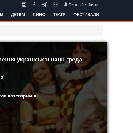
Личный кабинет
ТЫ
ДЕТЯМ
КИНО
ТЕАТР
ФЕСТИВАЛИ
лення української нації среда
:(
ия категории «»