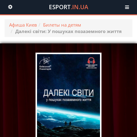
ESPORT
.IN.UA
Toggle
navigation
Афиша Киев
Билеты на детям
Далекі світи: У пошуках позаземного життя