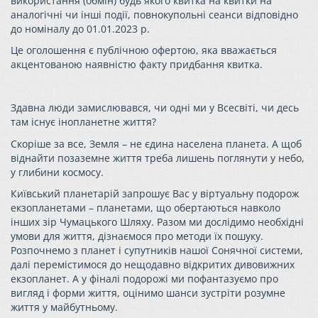
використання (обмін) будь якого квитка на квитки на
аналогічні чи інші події, повнокупольні сеанси відповідно
до номіналу до 01.01.2023 р.
Це оголошення є публічною офертою, яка вважається
акцентованою наявністю факту придбання квитка.
Здавна люди замислювався, чи одні ми у Всесвіті, чи десь
там існує інопланетне життя?
Скоріше за все, Земля – не єдина населена планета. А щоб
віднайти позаземне життя треба лишень поглянути у небо,
у глибини космосу.
Київський планетарій запрошує Вас у віртуальну подорож
екзопланетами – планетами, що обертаються навколо
інших зір Чумацького Шляху. Разом ми дослідимо необхідні
умови для життя, дізнаємося про методи їх пошуку.
Розпочнемо з планет і супутників нашої Сонячної системи,
далі перемістимося до нещодавно відкритих дивовижних
екзопланет. А у фіналі подорожі ми пофантазуємо про
вигляд і форми життя, оцінимо шанси зустріти розумне
життя у майбутньому.