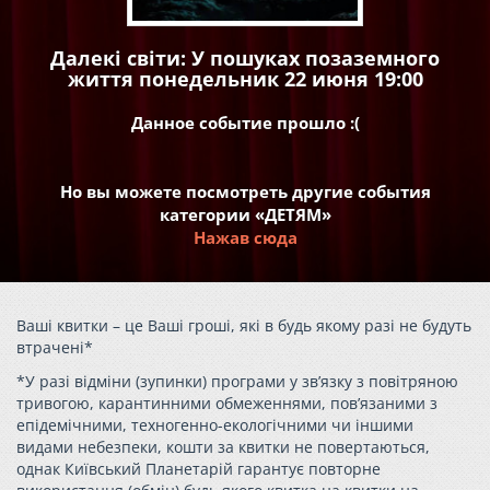
Далекі світи: У пошуках позаземного
життя понедельник 22 июня 19:00
Данное событие прошло :(
Но вы можете посмотреть другие события
категории «ДЕТЯМ»
Нажав сюда
Ваші квитки – це Ваші гроші, які в будь якому разі не будуть
втрачені*
*У разі відміни (зупинки) програми у зв’язку з повітряною
тривогою, карантинними обмеженнями, пов’язаними з
епідемічними, техногенно-екологічними чи іншими
видами небезпеки, кошти за квитки не повертаються,
однак Київський Планетарій гарантує повторне