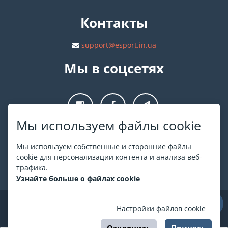
Контакты
support@esport.in.ua
Мы в соцсетях
Мы используем файлы cookie
О ESPORT
.in.ua
Мы используем собственные и сторонние файлы
cookie для персонализации контента и анализа веб-
На ESPORT.in.ua представлена афиша Киева и других
трафика.
городов Украины. Все билеты продаются официально. Мы
Узнайте больше о файлах cookie
работаем непосредственно с кассами.
©
ESPORT
.in.ua
2026
Настройки файлов cookie