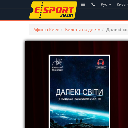
Рус
Киев
Афиша Киев
Билеты на детям
Далекі с