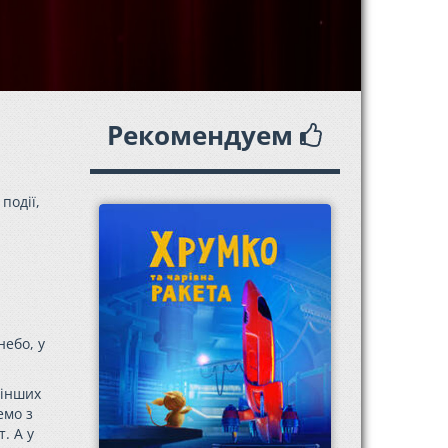
Рекомендуем
події,
небо, у
 інших
емо з
. А у