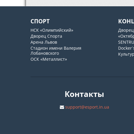
СПОРТ
КОН
НСК «Олимпийский»
Дворец
Дворец Спорта
«Октяб
Арена Львов
SENTR
Стадион имени Валерия
Docker`
Лобановского
Культу
ОСК «Металлист»
Контакты
support@esport.in.ua