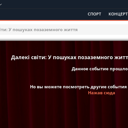
СПОРТ
КОНЦЕР
віти: У пошуках позаземного життя
Далекі світи: У пошуках позаземного житт
Данное событие прошло 
Но вы можете посмотреть другие события
Нажав сюда