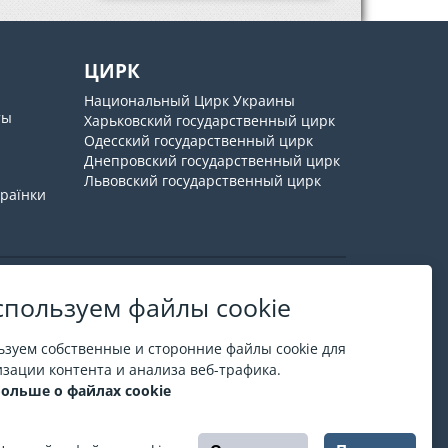
ЦИРК
Национальный Цирк Украины
ты
Харьковский государственный цирк
Одесский государственный цирк
Днепровский государственный цирк
Львовский государственный цирк
країнки
пользуем файлы cookie
О ESPORT
.in.ua
зуем собственные и сторонние файлы cookie для
На ESPORT.in.ua представлена афиша Киева и
зации контента и анализа веб-трафика.
других городов Украины. Все билеты продаются
больше о файлах cookie
официально. Мы работаем непосредственно с
кассами.