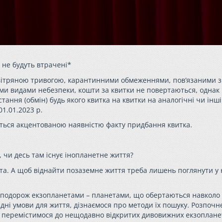
і не будуть втрачені*
 повітряною тривогою, карантинними обмеженнями, пов’язаними з
ми видами небезпеки, кошти за квитки не повертаються, однак
ння (обмін) будь якого квитка на квитки на аналогічні чи інші 
1.01.2023 р.
ться акцентованою наявністю факту придбання квитка.
, чи десь там існує інопланетне життя?
та. А щоб віднайти позаземне життя треба лишень поглянути у 
у подорож екзопланетами – планетами, що обертаються навколо
дні умови для життя, дізнаємося про методи їх пошуку. Розпочн
лі перемістимося до нещодавно відкритих дивовижних екзопланет