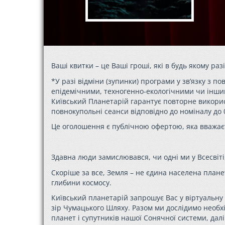
Ваші квитки – це Ваші гроші, які в будь якому раз
*У разі відміни (зупинки) програми у зв’язку з
епідемічними, техногенно-екологічними чи інши
Київський Планетарій гарантує повторне використа
повнокупольні сеанси відповідно до номіналу до 0
Це оголошення є публічною офертою, яка вважає
Здавна люди замислювався, чи одні ми у Всесвіті
Скоріше за все, Земля – не єдина населена плане
глибини космосу.
Київський планетарій запрошує Вас у віртуальн
зір Чумацького Шляху. Разом ми дослідимо необхі
планет і супутників нашої Сонячної системи, да