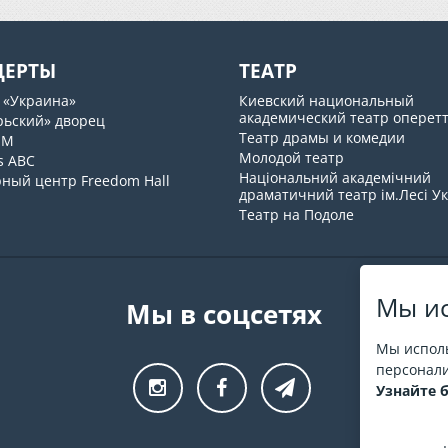
ЦЕРТЫ
ТЕАТР
 «Украина»
Киевский национальный
академический театр оперет
рьский» дворец
Театр драмы и комедии
UM
Молодой театр
s ABC
Національний академічний
рный центр Freedom Hall
драматичний театр ім.Лесі У
Театр на Подоле
Мы ис
Мы в соцсетях
Мы исполь
персонали
Узнайте 