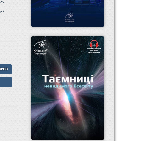
му.
и?
8:00