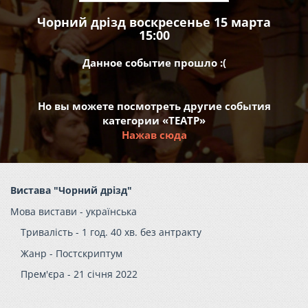
Чорний дрізд воскресенье 15 марта
15:00
Данное событие прошло :(
Но вы можете посмотреть другие события
категории «ТЕАТР»
Нажав сюда
Вистава "Чорний дрізд"
Мова вистави -
українська
Тривалість -
1 год. 40 хв. без антракту
Жанр -
Постскриптум
Прем'єра -
21 січня 2022