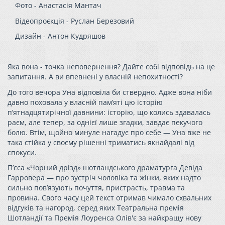
Фото -
Анастасія Мантач
Відеопроєкція -
Руслан Березовий
Дизайн -
Антон Кудряшов
Яка вона - точка неповернення? Дайте собі відповідь на це
запитання. А ви впевнені у власній непохитності?
До того вечора Уна відповіла би ствердно. Адже вона ніби
давно поховала у власній пам’яті цю історію
п’ятнадцятирічної давнини: історію, що колись здавалась
раєм, але тепер, за однієї лише згадки, завдає пекучого
болю. Втім, щойно минуле нагадує про себе — Уна вже не
така стійка у своєму рішенні триматись якнайдалі від
спокуси.
П’єса «Чорний дрізд» шотландського драматурга Девіда
Гарровера — про зустріч чоловіка та жінки, яких надто
сильно пов’язують почуття, пристрасть, травма та
провина. Свого часу цей текст отримав чимало схвальних
відгуків та нагород, серед яких Театральна премія
Шотландії та Премія Лоуренса Олів'є за найкращу нову