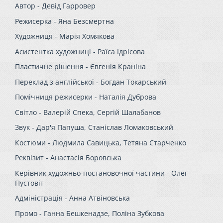
Автор -
Девід Гарровер
Режисерка -
Яна Безсмертна
Художниця -
Марія Хомякова
Асистентка художниці -
Раїса Ідрісова
Пластичне рішення -
Євгенія Краніна
Переклад з англійської -
Богдан Токарський
Помічниця режисерки -
Наталія Дуброва
Світло -
Валерій Спека, Сергій Шалабанов
Звук -
Дар'я Папуша, Станіслав Ломаковський
Костюми -
Людмила Савицька, Тетяна Старченко
Реквізит -
Анастасія Боровська
Керівник художньо-постановочної частини -
Олег
Пустовіт
Адміністрація -
Анна Атвіновська
Промо -
Ганна Бешкенадзе, Поліна Зубкова