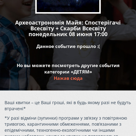
Археоастрономія Майя: Спостерігачі
Всесвіту + Скарби Всесвіту
понедельник 08 июня 17:00
Данное событие прошло :(
Но вы можете посмотреть другие события
категории «ДЕТЯМ»
Нажав сюда
Ваші квитки – це Ваші гроші, які в будь якому разі не будуть
втрачені*
*У разі відміни (зупинки) програми у зв’язку з повітряною
тривогою, карантинними обмеженнями, пов’язаними з
епідемічними, техногенно-екологічними чи іншими