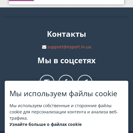
Контакты
support@esport.in.ua
Мы в соцсетях
Мы используем файлы cookie
О ESPORT
.in.ua
Мы используем собственные и сторонние файлы
cookie для персонализации контента и анализа веб-
На ESPORT.in.ua представлена афиша Киева и других
трафика.
городов Украины. Все билеты продаются официально. Мы
Узнайте больше о файлах cookie
работаем непосредственно с кассами.