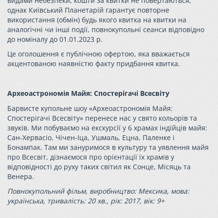
видами небезпеки, кошти за квитки не повертаються,
однак Київський Планетарій гарантує повторне
використання (обмін) будь якого квитка на квитки на
аналогічні чи інші події, повнокупольні сеанси відповідно
до номіналу до 01.01.2023 р.
Це оголошення є публічною офертою, яка вважається
акцентованою наявністю факту придбання квитка.
Археоастрономія Майя: Спостерігачі Всесвіту
Барвисте купольне шоу «Археоастрономія Майя:
Спостерігачі Всесвіту» перенесе нас у свято кольорів та
звуків. Ми побуваємо на екскурсії у 6 храмах індійців майя:
Сан-Хервасіо, Чічен-Іца, Ушмаль, Ецна, Паленке і
Бонампак. Там ми зануримося в культуру та уявлення майя
про Всесвіт, дізнаємося про орієнтації їх храмів у
відповідності до руху таких світил як Сонце, Місяць та
Венера.
Повнокупольний фільм, виробництво: Мексика, мова:
українська, тривалість: 20 хв., рік: 2017, вік: 9+