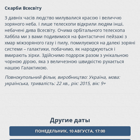
Скарби Всесвіту
З давніх часів людство милувалися красою і величчю
зоряного неба. І лише телескопи відкрили людям інші,
небачені дива Всесвіту. Очима орбітального телескопа
Хаббла ми з вами подивимося на фантастичні пейзажі з
хмар міжзоряного газу і пилу, помилуємося на далекі зоряні
системи – галактики, побачимо, як народжуються і
вмирають зірки. Здійснимо подорож разом з унікальною
чорною дірою, яка з величезною швидкістю рухається
нашою Галактикою.
Повнокупольний фільм, виробництво: Україна, мова:
українська, тривалість: 22 хв., рік: 2015, вік: 9+
Другие даты
ПОНЕДЕЛЬНИК, 10 АВГУСТА, 17:00