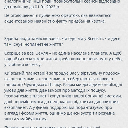
аналогічні чи інші події, повнокупольні сеанси відповідно
до номіналу до 01.01.2023 р.
Це оголошення є публічною офертою, яка вважається
акцентованою наявністю факту придбання квитка.
Здавна люди замислювався, чи одні ми у Всесвіті, чи десь
там існує інопланетне життя?
Скоріше за все, Земля – не єдина населена планета. А щоб
віднайти позаземне життя треба лишень поглянути у небо,
у глибини космосу.
Київський планетарій запрошує Вас у віртуальну подорож
екзопланетами – планетами, що обертаються навколо
інших зір Чумацького Шляху. Разом ми дослідимо необхідні
умови для життя, дізнаємося про методи їх пошуку.
Розпочнемо з планет і супутників нашої Сонячної системи,
далі перемістимося до нещодавно відкритих дивовижних
екзопланет. А у фіналі подорожі ми пофантазуємо про
вигляд і форми життя, оцінимо шанси зустріти розумне
життя у майбутньому.
Повнокупольна програма дасть відповіді на такі