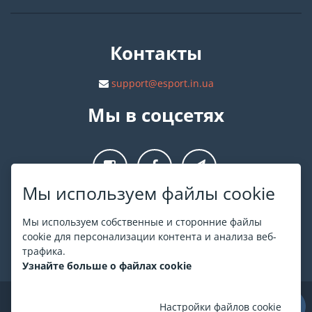
Контакты
support@esport.in.ua
Мы в соцсетях
Мы используем файлы cookie
О ESPORT
.in.ua
Мы используем собственные и сторонние файлы
cookie для персонализации контента и анализа веб-
На ESPORT.in.ua представлена афиша Киева и других
трафика.
городов Украины. Все билеты продаются официально. Мы
Узнайте больше о файлах cookie
работаем непосредственно с кассами.
©
ESPORT
.in.ua
2026
Настройки файлов cookie