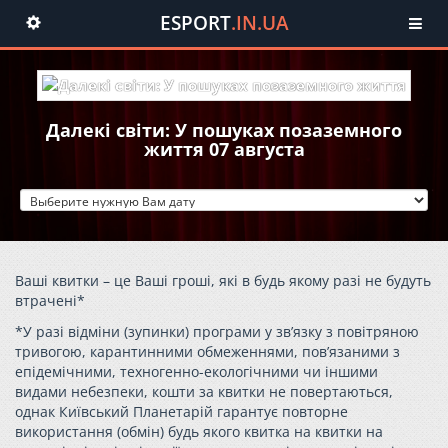
ESPORT
.IN.UA
Toggle
navigation
Далекі світи: У пошуках позаземного
життя 07 августа
Ваші квитки – це Ваші гроші, які в будь якому разі не будуть
втрачені*
*У разі відміни (зупинки) програми у зв’язку з повітряною
тривогою, карантинними обмеженнями, пов’язаними з
епідемічними, техногенно-екологічними чи іншими
видами небезпеки, кошти за квитки не повертаються,
однак Київський Планетарій гарантує повторне
використання (обмін) будь якого квитка на квитки на