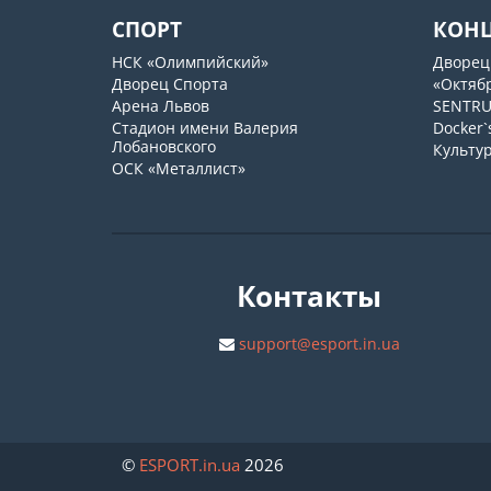
СПОРТ
КОН
НСК «Олимпийский»
Дворец
Дворец Спорта
«Октяб
Арена Львов
SENTR
Стадион имени Валерия
Docker`
Лобановского
Культу
ОСК «Металлист»
Контакты
support@esport.in.ua
©
ESPORT
.in.ua
2026