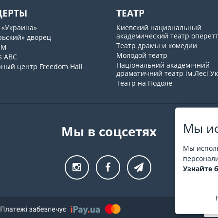
ЦЕРТЫ
ТЕАТР
 «Украина»
Киевский национальный
академический театр оперет
рьский» дворец
Театр драмы и комедии
UM
Молодой театр
s ABC
Національний академічний
рный центр Freedom Hall
драматичний театр ім.Лесі У
Театр на Подоле
Мы ис
Мы в соцсетях
Мы исполь
персонали
Узнайте 