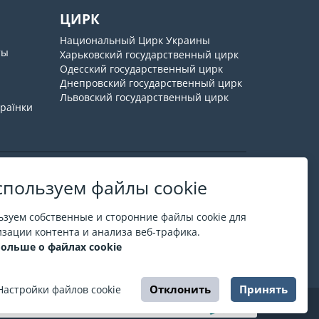
ЦИРК
Национальный Цирк Украины
ты
Харьковский государственный цирк
Одесский государственный цирк
Днепровский государственный цирк
Львовский государственный цирк
країнки
пользуем файлы cookie
О ESPORT
.in.ua
зуем собственные и сторонние файлы cookie для
На ESPORT.in.ua представлена афиша Киева и
зации контента и анализа веб-трафика.
других городов Украины. Все билеты продаются
больше о файлах cookie
официально. Мы работаем непосредственно с
кассами.
Отклонить
Принять
Настройки файлов cookie