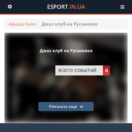
ESPORT
.IN.UA
Toggle
navigation
Афиша Киев
Джаз клуб на Русановке
Джаз клуб на Русановке
0
ВСЕГО СОБЫТИЙ
Показать еще