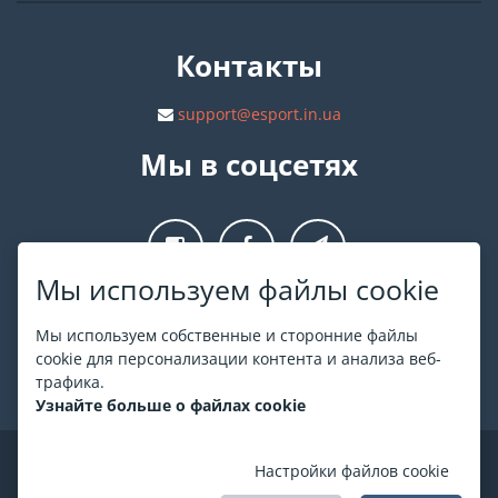
Контакты
support@esport.in.ua
Мы в соцсетях
Мы используем файлы cookie
О ESPORT
.in.ua
Мы используем собственные и сторонние файлы
cookie для персонализации контента и анализа веб-
На ESPORT.in.ua представлена афиша Киева и других
трафика.
городов Украины. Все билеты продаются официально. Мы
Узнайте больше о файлах cookie
работаем непосредственно с кассами.
©
ESPORT
.in.ua
2026
Настройки файлов cookie