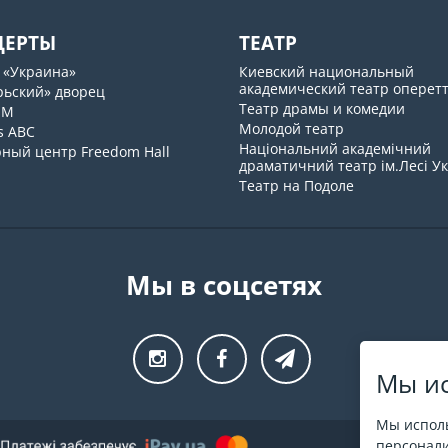
ЦЕРТЫ
ТЕАТР
 «Украина»
Киевский национальный
академический театр оперет
рьский» дворец
Театр драмы и комедии
UM
Молодой театр
s ABC
Національний академічний
рный центр Freedom Hall
драматичний театр ім.Лесі У
Театр на Подоле
Мы в соцсетях
Мы ис
Мы исполь
персонали