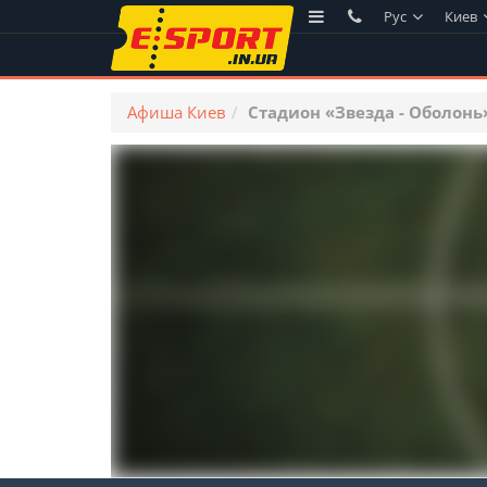
Рус
Киев
Афиша Киев
Стадион «Звезда - Оболонь