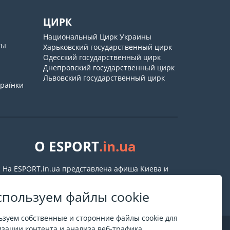
ЦИРК
Национальный Цирк Украины
ты
Харьковский государственный цирк
Одесский государственный цирк
Днепровский государственный цирк
Львовский государственный цирк
країнки
О ESPORT
.in.ua
На ESPORT.in.ua представлена афиша Киева и
других городов Украины. Все билеты продаются
официально. Мы работаем непосредственно с
пользуем файлы cookie
кассами.
зуем собственные и сторонние файлы cookie для
зации контента и анализа веб-трафика.