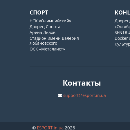
СПОРТ
КОН
НСК «Олимпийский»
Дворец
Дворец Спорта
«Октяб
Арена Львов
SENTR
Стадион имени Валерия
Docker`
Лобановского
Культу
ОСК «Металлист»
Контакты
support@esport.in.ua
©
ESPORT
.in.ua
2026