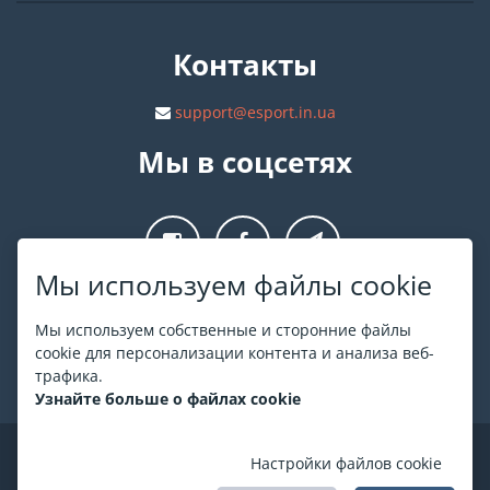
Контакты
support@esport.in.ua
Мы в соцсетях
Мы используем файлы cookie
О ESPORT
.in.ua
Мы используем собственные и сторонние файлы
cookie для персонализации контента и анализа веб-
На ESPORT.in.ua представлена афиша Киева и других
трафика.
городов Украины. Все билеты продаются официально. Мы
Узнайте больше о файлах cookie
работаем непосредственно с кассами.
©
ESPORT
.in.ua
2026
Настройки файлов cookie