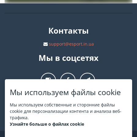
Контакты
support@esport.in.ua
Мы в соцсетях
Мы используем файлы cookie
О ESPORT
.in.ua
Мы используем собственные и сторонние файлы
cookie для персонализации контента и анализа веб-
На ESPORT.in.ua представлена афиша Киева и других
трафика.
городов Украины. Все билеты продаются официально. Мы
Узнайте больше о файлах cookie
работаем непосредственно с кассами.
©
ESPORT
.in.ua
2026