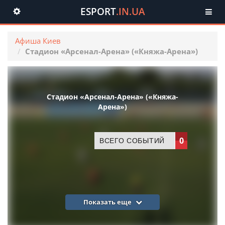
ESPORT
.IN.UA
Toggle
navigation
Афиша Киев
Стадион «Арсенал-Арена» («Княжа-Арена»)
Стадион «Арсенал-Арена» («Княжа-
Арена»)
0
ВСЕГО СОБЫТИЙ
Показать еще