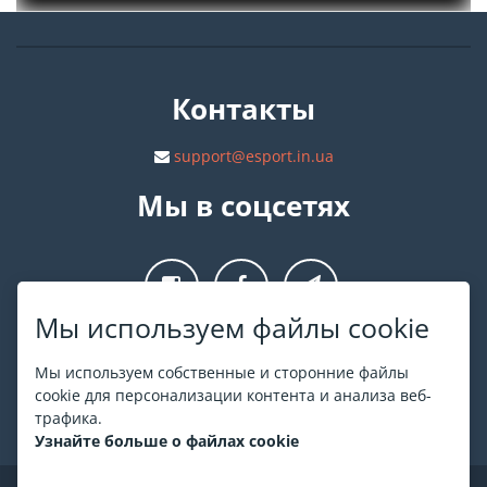
Контакты
support@esport.in.ua
Мы в соцсетях
Мы используем файлы cookie
О ESPORT
.in.ua
Мы используем собственные и сторонние файлы
cookie для персонализации контента и анализа веб-
На ESPORT.in.ua представлена афиша Киева и других
трафика.
городов Украины. Все билеты продаются официально. Мы
Узнайте больше о файлах cookie
работаем непосредственно с кассами.
©
ESPORT
.in.ua
2026