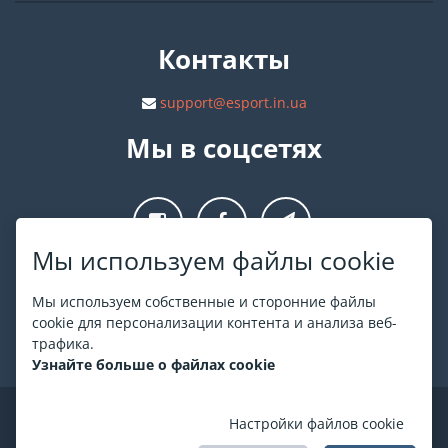
Контакты
support@esport.in.ua
Мы в соцсетях
Мы используем файлы cookie
О ESPORT
.in.ua
Мы используем собственные и сторонние файлы
cookie для персонализации контента и анализа веб-
На ESPORT.in.ua представлена афиша Киева и других
трафика.
городов Украины. Все билеты продаются официально. Мы
Узнайте больше о файлах cookie
работаем непосредственно с кассами.
©
ESPORT
.in.ua
2026
Настройки файлов cookie