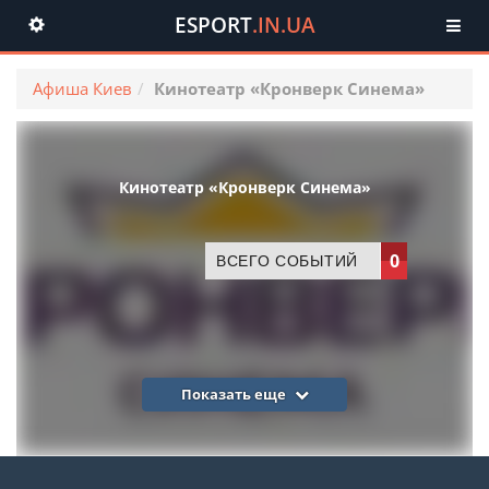
ESPORT
.IN.UA
Toggle
navigation
Афиша Киев
Кинотеатр «Кронверк Синема»
Кинотеатр «Кронверк Синема»
0
ВСЕГО СОБЫТИЙ
Показать еще