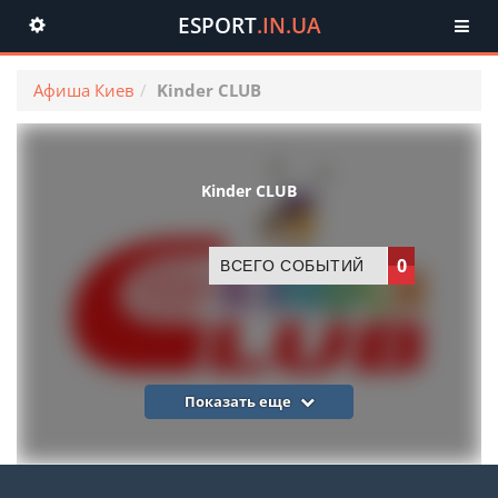
ESPORT
.IN.UA
Toggle
navigation
Афиша Киев
Kinder CLUB
Kinder CLUB
0
ВСЕГО СОБЫТИЙ
Показать еще