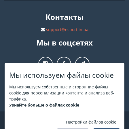
Контакты
support@esport.in.ua
Мы в соцсетях
Мы используем файлы cookie
О ESPORT
.in.ua
Мы используем собственные и сторонние файлы
cookie для персонализации контента и анализа веб-
На ESPORT.in.ua представлена афиша Киева и других
трафика.
городов Украины. Все билеты продаются официально. Мы
Узнайте больше о файлах cookie
работаем непосредственно с кассами.
©
ESPORT
.in.ua
2026
Настройки файлов cookie