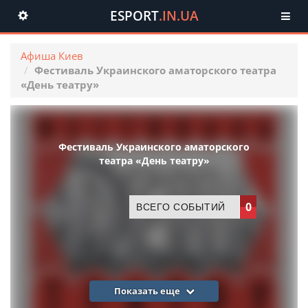
ESPORT
.IN.UA
Toggle
navigation
Афиша Киев
Фестиваль Украинского аматорского театра
«День театру»
Фестиваль Украинского аматорского
театра «День театру»
0
ВСЕГО СОБЫТИЙ
Показать еще