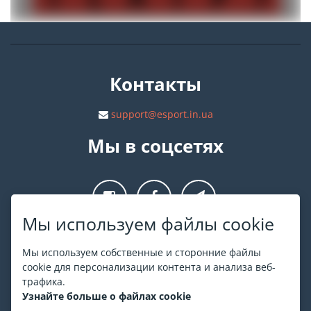
Контакты
support@esport.in.ua
Мы в соцсетях
Мы используем файлы cookie
О ESPORT
.in.ua
Мы используем собственные и сторонние файлы
cookie для персонализации контента и анализа веб-
На ESPORT.in.ua представлена афиша Киева и других
трафика.
городов Украины. Все билеты продаются официально. Мы
Узнайте больше о файлах cookie
работаем непосредственно с кассами.